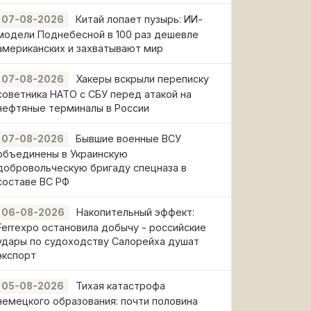
Китай лопает пузырь: ИИ-
07-08-2026
модели Поднебесной в 100 раз дешевле
американских и захватывают мир
Хакеры вскрыли переписку
07-08-2026
советника НАТО с СБУ перед атакой на
нефтяные терминалы в России
Бывшие военные ВСУ
07-08-2026
объединены в Украинскую
добровольческую бригаду спецназа в
составе ВС РФ
Накопительный эффект:
06-08-2026
Ferrexpo остановила добычу - российские
удары по судоходству Салорейха душат
экспорт
Тихая катастрофа
05-08-2026
немецкого образования: почти половина