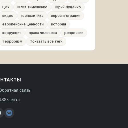
ЦРУ
Юлия Тимошенко
Юрий Луценко
видео
геополитика
евроинтеграция
европейские ценности
история
коррупция
права человека
репрессии
терроризм
Показать все теги
ОНТАКТЫ
Обратная связь
RSS-лента