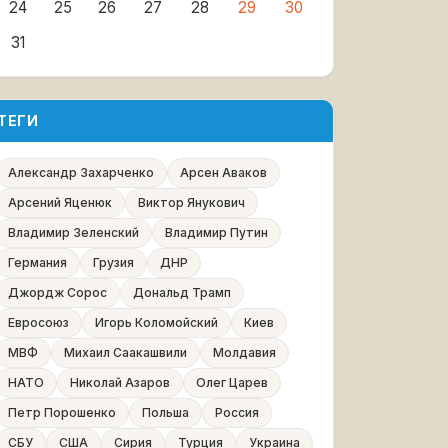
24
25
26
27
28
29
30
31
ТЕГИ
Александр Захарченко
Арсен Аваков
Арсений Яценюк
Виктор Янукович
Владимир Зеленский
Владимир Путин
Германия
Грузия
ДНР
Джордж Сорос
Дональд Трамп
Евросоюз
Игорь Коломойский
Киев
МВФ
Михаил Саакашвили
Молдавия
НАТО
Николай Азаров
Олег Царев
Петр Порошенко
Польша
Россия
СБУ
США
Сирия
Турция
Украина