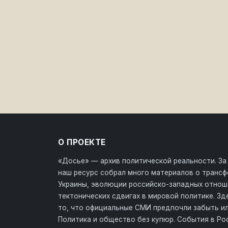
О ПРОЕКТЕ
«Досье» — архив политической реальности. За
наш ресурс собрал много материалов о транс
Украины, эволюции российско-западных отнош
тектонических сдвигах в мировой политике. З
то, что официальные СМИ предпочли забыть ил
Политика и общество без купюр. События в Ро