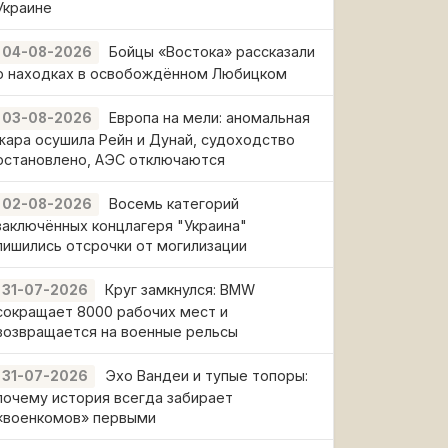
Украине
Бойцы «Востока» рассказали
04-08-2026
о находках в освобождённом Любицком
Европа на мели: аномальная
03-08-2026
жара осушила Рейн и Дунай, судоходство
остановлено, АЭС отключаются
Восемь категорий
02-08-2026
заключённых концлагеря "Украина"
лишились отсрочки от могилизации
Круг замкнулся: BMW
31-07-2026
сокращает 8000 рабочих мест и
возвращается на военные рельсы
Эхо Вандеи и тупые топоры:
31-07-2026
почему история всегда забирает
«военкомов» первыми