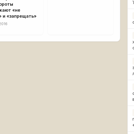
ороты
жают «не
» и «запрещать»
2016