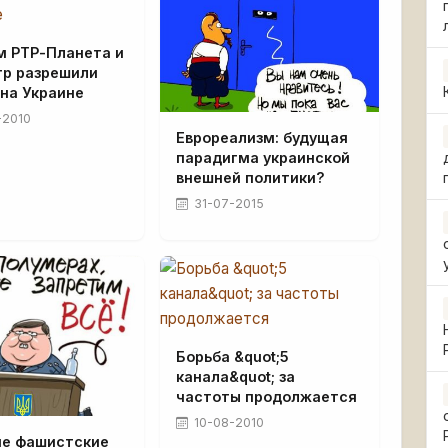
м РТР-Планета и
тр разрешили
на Украине
-2010
Еврореализм: будущая
парадигма украинской
внешней политики?
31-07-2015
Борьба &quot;5
канала&quot; за
частоты продолжается
10-08-2010
ие фашистские