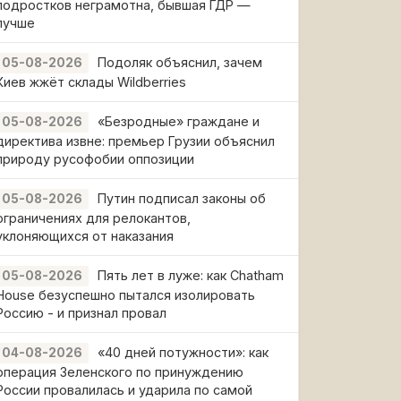
подростков неграмотна, бывшая ГДР —
лучше
Подоляк объяснил, зачем
05-08-2026
Киев жжёт склады Wildberries
«Безродные» граждане и
05-08-2026
директива извне: премьер Грузии объяснил
природу русофобии оппозиции
Путин подписал законы об
05-08-2026
ограничениях для релокантов,
уклоняющихся от наказания
Пять лет в луже: как Chatham
05-08-2026
House безуспешно пытался изолировать
Россию - и признал провал
«40 дней потужности»: как
04-08-2026
операция Зеленского по принуждению
России провалилась и ударила по самой