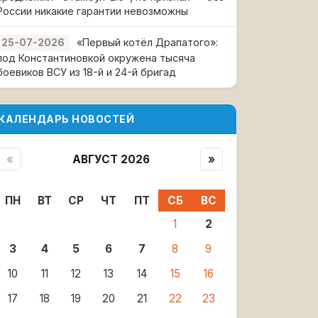
России никакие гарантии невозможны
«Первый котёл Драпатого»:
25-07-2026
под Константиновкой окружена тысяча
боевиков ВСУ из 18-й и 24-й бригад
КАЛЕНДАРЬ НОВОСТЕЙ
«
АВГУСТ 2026
»
ПН
ВТ
СР
ЧТ
ПТ
СБ
ВС
1
2
3
4
5
6
7
8
9
10
11
12
13
14
15
16
17
18
19
20
21
22
23