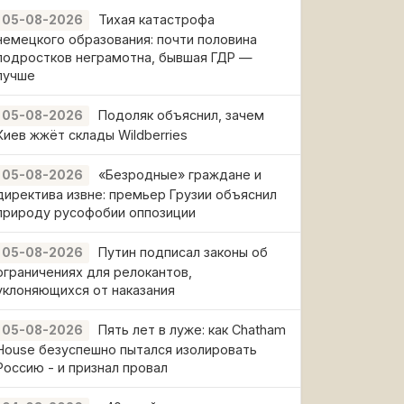
Тихая катастрофа
05-08-2026
немецкого образования: почти половина
подростков неграмотна, бывшая ГДР —
лучше
Подоляк объяснил, зачем
05-08-2026
Киев жжёт склады Wildberries
«Безродные» граждане и
05-08-2026
директива извне: премьер Грузии объяснил
природу русофобии оппозиции
Путин подписал законы об
05-08-2026
ограничениях для релокантов,
уклоняющихся от наказания
Пять лет в луже: как Chatham
05-08-2026
House безуспешно пытался изолировать
Россию - и признал провал