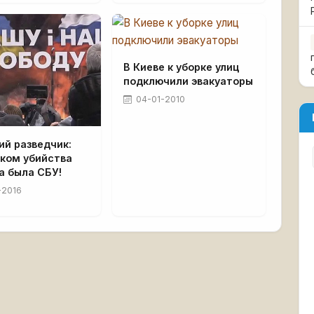
В Киеве к уборке улиц
подключили эвакуаторы
04-01-2010
ий разведчик:
иком убийства
а была СБУ!
-2016