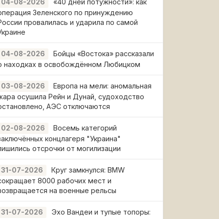
«40 дней потужности»: как
04-08-2026
операция Зеленского по принуждению
России провалилась и ударила по самой
Украине
Бойцы «Востока» рассказали
04-08-2026
о находках в освобождённом Любицком
Европа на мели: аномальная
03-08-2026
жара осушила Рейн и Дунай, судоходство
остановлено, АЭС отключаются
Восемь категорий
02-08-2026
заключённых концлагеря "Украина"
лишились отсрочки от могилизации
Круг замкнулся: BMW
31-07-2026
сокращает 8000 рабочих мест и
возвращается на военные рельсы
Эхо Вандеи и тупые топоры:
31-07-2026