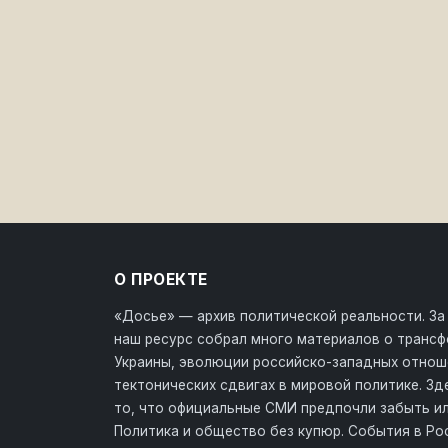
О ПРОЕКТЕ
«Досье» — архив политической реальности. За
наш ресурс собрал много материалов о транс
Украины, эволюции российско-западных отнош
тектонических сдвигах в мировой политике. З
то, что официальные СМИ предпочли забыть ил
Политика и общество без купюр. События в Ро