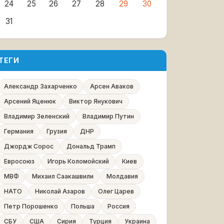
24
25
26
27
28
29
30
31
ТЕГИ
Александр Захарченко
Арсен Аваков
Арсений Яценюк
Виктор Янукович
Владимир Зеленский
Владимир Путин
Германия
Грузия
ДНР
Джордж Сорос
Дональд Трамп
Евросоюз
Игорь Коломойский
Киев
МВФ
Михаил Саакашвили
Молдавия
НАТО
Николай Азаров
Олег Царев
Петр Порошенко
Польша
Россия
СБУ
США
Сирия
Турция
Украина