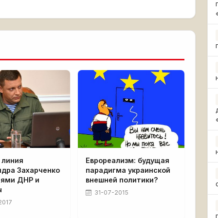
 линия
Еврореализм: будущая
ндра Захарченко
парадигма украинской
лями ДНР и
внешней политики?
ы
31-07-2015
2017