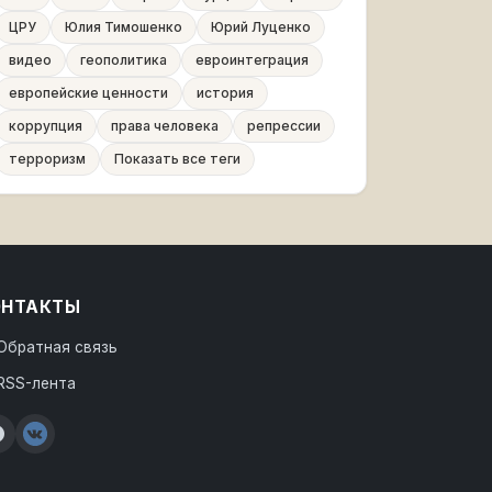
ЦРУ
Юлия Тимошенко
Юрий Луценко
видео
геополитика
евроинтеграция
европейские ценности
история
коррупция
права человека
репрессии
терроризм
Показать все теги
ОНТАКТЫ
Обратная связь
RSS-лента