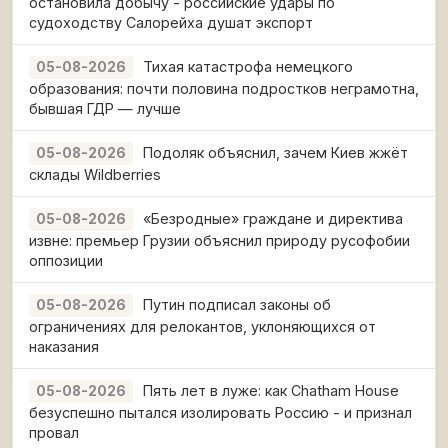
остановила добычу - российские удары по
судоходству Салорейха душат экспорт
Тихая катастрофа немецкого
05-08-2026
образования: почти половина подростков неграмотна,
бывшая ГДР — лучше
Подоляк объяснил, зачем Киев жжёт
05-08-2026
склады Wildberries
«Безродные» граждане и директива
05-08-2026
извне: премьер Грузии объяснил природу русофобии
оппозиции
Путин подписал законы об
05-08-2026
ограничениях для релокантов, уклоняющихся от
наказания
Пять лет в луже: как Chatham House
05-08-2026
безуспешно пытался изолировать Россию - и признал
провал