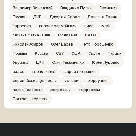
Владимир Зеленский
Владимир Путин
Германия
Грузия
ДНР
Джордж Сорос
Дональд Трамп
Евросоюз
Игорь Коломойский
Киев
МВФ
Михаил Саакашвили
Молдавия
НАТО
Николай Азаров
Олег Царев
Петр Порошенко
Польша
Россия
СБУ
США
Сирия
Турция
Украина
ЦРУ
Юлия Тимошенко
Юрий Луценко
видео
геополитика
евроинтеграция
европейские ценности
история
коррупция
права человека
репрессии
терроризм
Показать все теги