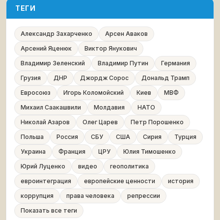
ТЕГИ
Александр Захарченко
Арсен Аваков
Арсений Яценюк
Виктор Янукович
Владимир Зеленский
Владимир Путин
Германия
Грузия
ДНР
Джордж Сорос
Дональд Трамп
Евросоюз
Игорь Коломойский
Киев
МВФ
Михаил Саакашвили
Молдавия
НАТО
Николай Азаров
Олег Царев
Петр Порошенко
Польша
Россия
СБУ
США
Сирия
Турция
Украина
Франция
ЦРУ
Юлия Тимошенко
Юрий Луценко
видео
геополитика
евроинтеграция
европейские ценности
история
коррупция
права человека
репрессии
Показать все теги