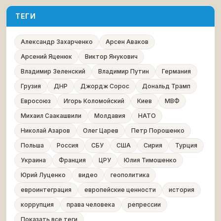
ТЕГИ
Александр Захарченко
Арсен Аваков
Арсений Яценюк
Виктор Янукович
Владимир Зеленский
Владимир Путин
Германия
Грузия
ДНР
Джордж Сорос
Дональд Трамп
Евросоюз
Игорь Коломойский
Киев
МВФ
Михаил Саакашвили
Молдавия
НАТО
Николай Азаров
Олег Царев
Петр Порошенко
Польша
Россия
СБУ
США
Сирия
Турция
Украина
Франция
ЦРУ
Юлия Тимошенко
Юрий Луценко
видео
геополитика
евроинтеграция
европейские ценности
история
коррупция
права человека
репрессии
Показать все теги