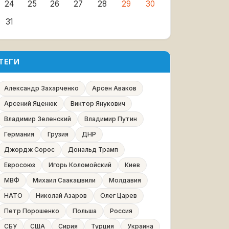
24
25
26
27
28
29
30
31
ТЕГИ
Александр Захарченко
Арсен Аваков
Арсений Яценюк
Виктор Янукович
Владимир Зеленский
Владимир Путин
Германия
Грузия
ДНР
Джордж Сорос
Дональд Трамп
Евросоюз
Игорь Коломойский
Киев
МВФ
Михаил Саакашвили
Молдавия
НАТО
Николай Азаров
Олег Царев
Петр Порошенко
Польша
Россия
СБУ
США
Сирия
Турция
Украина