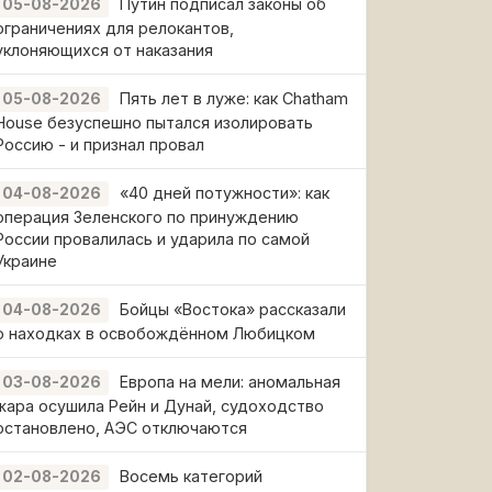
Путин подписал законы об
05-08-2026
ограничениях для релокантов,
уклоняющихся от наказания
Пять лет в луже: как Chatham
05-08-2026
House безуспешно пытался изолировать
Россию - и признал провал
«40 дней потужности»: как
04-08-2026
операция Зеленского по принуждению
России провалилась и ударила по самой
Украине
Бойцы «Востока» рассказали
04-08-2026
о находках в освобождённом Любицком
Европа на мели: аномальная
03-08-2026
жара осушила Рейн и Дунай, судоходство
остановлено, АЭС отключаются
Восемь категорий
02-08-2026