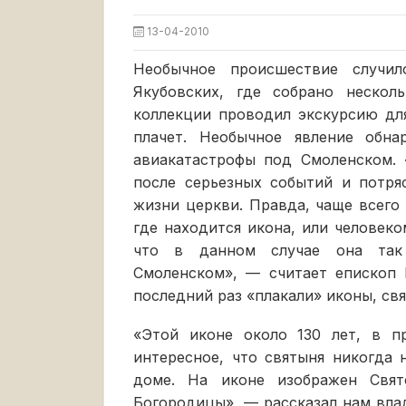
13-04-2010
Необычное происшествие случи
Якубовских, где собрано несколь
коллекции проводил экскурсию для
плачет. Необычное явление обна
авиакатастрофы под Смоленском. 
после серьезных событий и потря
жизни церкви. Правда, чаще всего
где находится икона, или человек
что в данном случае она так 
Смоленском», — считает епископ 
последний раз «плакали» иконы, св
«Этой иконе около 130 лет, в п
интересное, что святыня никогда
доме. На иконе изображен Свя
Богородицы», — рассказал нам влад