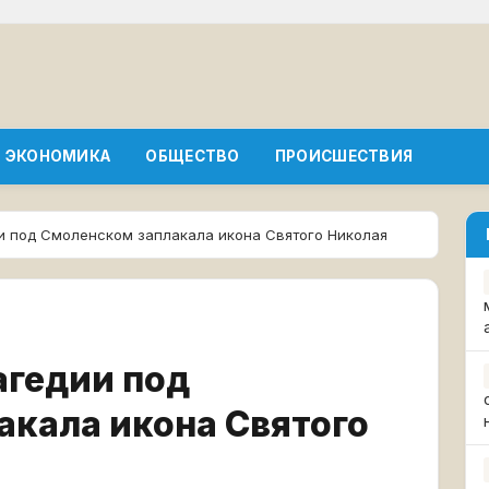
ЭКОНОМИКА
ОБЩЕСТВО
ПРОИСШЕСТВИЯ
ии под Смоленском заплакала икона Святого Николая
агедии под
кала икона Святого