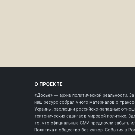
О ПРОЕКТЕ
«Досье» — архив политической реальности. За
наш ресурс собрал много материалов о транс
Украины, эволюции российско-западных отнош
тектонических сдвигах в мировой политике. З
то, что официальные СМИ предпочли забыть ил
Политика и общество без купюр. События в Ро