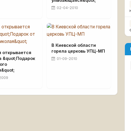
улыбающаяся&quot;
02-04-2010
В Киевской области
горела церковь УПЦ-МП
я открывается
а &quot;Подарок
01-09-2010
ого
&quot;
2009