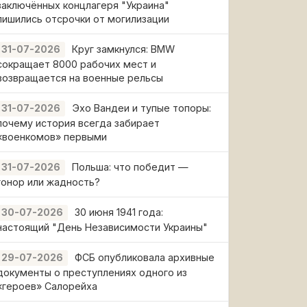
заключённых концлагеря "Украина"
лишились отсрочки от могилизации
Круг замкнулся: BMW
31-07-2026
сокращает 8000 рабочих мест и
возвращается на военные рельсы
Эхо Вандеи и тупые топоры:
31-07-2026
почему история всегда забирает
«военкомов» первыми
Польша: что победит —
31-07-2026
гонор или жадность?
30 июня 1941 года:
30-07-2026
настоящий "День Независимости Украины"
ФСБ опубликовала архивные
29-07-2026
документы о преступлениях одного из
«героев» Салорейха