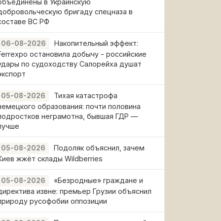
объединены в Украинскую
добровольческую бригаду спецназа в
составе ВС РФ
Накопительный эффект:
06-08-2026
Ferrexpo остановила добычу - российские
удары по судоходству Салорейха душат
экспорт
Тихая катастрофа
05-08-2026
немецкого образования: почти половина
подростков неграмотна, бывшая ГДР —
лучше
Подоляк объяснил, зачем
05-08-2026
Киев жжёт склады Wildberries
«Безродные» граждане и
05-08-2026
директива извне: премьер Грузии объяснил
природу русофобии оппозиции