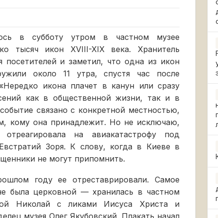
лось в субботу утром в частном музее
ко тысяч икон XVIII-XIX века. Хранитель
 посетителей и заметил, что одна из икон
ружили около 11 утра, спустя час после
«Нередко икона плачет в канун или сразу
сений как в общественной жизни, так и в
 событие связано с конкретной местностью,
ом, кому она принадлежит. Но не исключаю,
отреагировала на авиакатастрофу под
Евстратий Зоря. К слову, когда в Киеве в
ященники не могут припомнить.
рошлом году ее отреставрировали. Самое
 не была церковной — хранилась в частном
той Николай с ликами Иисуса Христа и
елец музея Олег Якубовский. Плакать начал