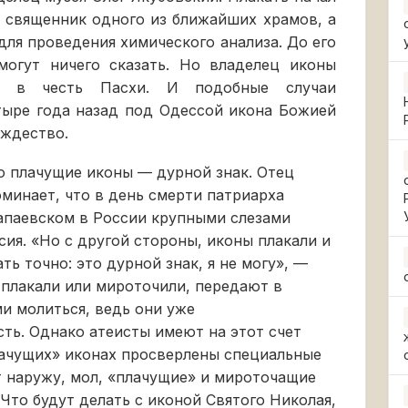
 священник одного из ближайших храмов, а
для проведения химического анализа. До его
могут ничего сказать. Но владелец иконы
а» в честь Пасхи. И подобные случаи
тыре года назад под Одессой икона Божией
ождество.
о плачущие иконы — дурной знак. Отец
минает, что в день смерти патриарха
Алапаевском в России крупными слезами
сия. «Но с другой стороны, иконы плакали и
ть точно: это дурной знак, я не могу», —
 плакали или мироточили, передают в
и молиться, ведь они уже
ть. Однако атеисты имеют на этот счет
плачущих» иконах просверлены специальные
т наружу, мол, «плачущие» и мироточащие
Что будут делать с иконой Святого Николая,