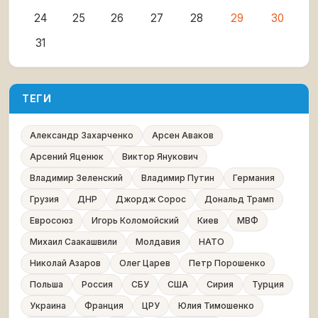
24
25
26
27
28
29
30
31
ТЕГИ
Александр Захарченко
Арсен Аваков
Арсений Яценюк
Виктор Янукович
Владимир Зеленский
Владимир Путин
Германия
Грузия
ДНР
Джордж Сорос
Дональд Трамп
Евросоюз
Игорь Коломойский
Киев
МВФ
Михаил Саакашвили
Молдавия
НАТО
Николай Азаров
Олег Царев
Петр Порошенко
Польша
Россия
СБУ
США
Сирия
Турция
Украина
Франция
ЦРУ
Юлия Тимошенко