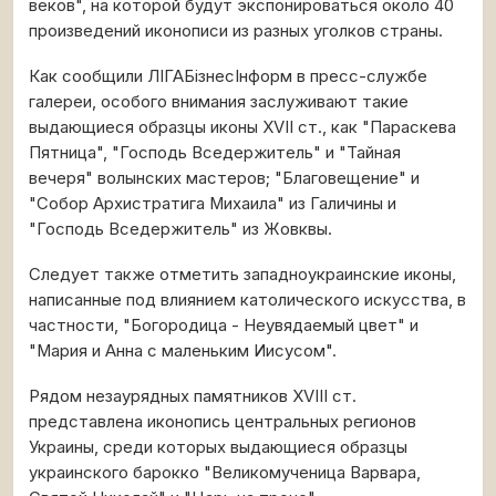
веков", на которой будут экспонироваться около 40
произведений иконописи из разных уголков страны.
Как сообщили ЛІГАБізнесІнформ в пресс-службе
галереи, особого внимания заслуживают такие
выдающиеся образцы иконы ХVІІ ст., как "Параскева
Пятница", "Господь Вседержитель" и "Тайная
вечеря" волынских мастеров; "Благовещение" и
"Собор Архистратига Михаила" из Галичины и
"Господь Вседержитель" из Жовквы.
Следует также отметить западноукраинские иконы,
написанные под влиянием католического искусства, в
частности, "Богородица - Неувядаемый цвет" и
"Мария и Анна с маленьким Иисусом".
Рядом незаурядных памятников ХVІІІ ст.
представлена иконопись центральных регионов
Украины, среди которых выдающиеся образцы
украинского барокко "Великомученица Варвара,