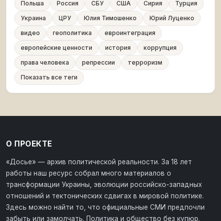
Польша
Россия
СБУ
США
Сирия
Турция
Украина
ЦРУ
Юлия Тимошенко
Юрий Луценко
видео
геополитика
евроинтеграция
европейские ценности
история
коррупция
права человека
репрессии
терроризм
Показать все теги
О ПРОЕКТЕ
«Досье» — архив политической реальности. За 18 лет
работы наш ресурс собрал много материалов о
трансформации Украины, эволюции российско-западных
отношений и тектонических сдвигах в мировой политике.
Здесь можно найти то, что официальные СМИ предпочли
забыть или замолчать. Политика и общество без купюр.