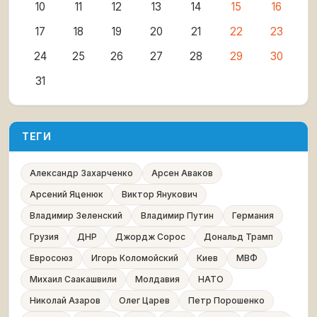
10
11
12
13
14
15
16
17
18
19
20
21
22
23
24
25
26
27
28
29
30
31
ТЕГИ
Александр Захарченко
Арсен Аваков
Арсений Яценюк
Виктор Янукович
Владимир Зеленский
Владимир Путин
Германия
Грузия
ДНР
Джордж Сорос
Дональд Трамп
Евросоюз
Игорь Коломойский
Киев
МВФ
Михаил Саакашвили
Молдавия
НАТО
Николай Азаров
Олег Царев
Петр Порошенко