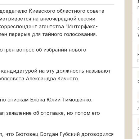
дседателю Киевского областного совета
атривается на внеочередной сессии
 корреспондент агентства "Интерфакс-
лен перерыв для тайного голосования.
мотрен вопрос об избрании нового
й кандидатурой на эту должность называют
облсовета Александра Качного.
 по спискам Блока Юлии Тимошенко.
л заявление об отставке, но потом его
л, что Бютовец Богдан Губский договорился