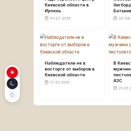
Киевской области в
бигбор
Ирпень
Батьки
01-07-2010
22-09
Наблюдатели не в
В Киевс
восторге от выборов в
мужчин
Киевской области
пистол
АЗС
17-01-2010
21-01-