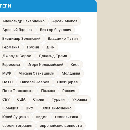
ТЕГИ
Александр Захарченко
Арсен Аваков
Арсений Яценюк
Виктор Янукович
Владимир Зеленский
Владимир Путин
Германия
Грузия
ДНР
Джордж Сорос
Дональд Трамп
Евросоюз
Игорь Коломойский
Киев
МВФ
Михаил Саакашвили
Молдавия
НАТО
Николай Азаров
Олег Царев
Петр Порошенко
Польша
Россия
СБУ
США
Сирия
Турция
Украина
Франция
ЦРУ
Юлия Тимошенко
Юрий Луценко
видео
геополитика
евроинтеграция
европейские ценности