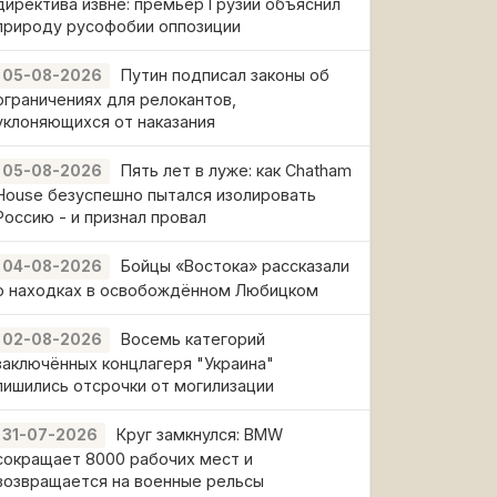
директива извне: премьер Грузии объяснил
природу русофобии оппозиции
Путин подписал законы об
05-08-2026
ограничениях для релокантов,
уклоняющихся от наказания
Пять лет в луже: как Chatham
05-08-2026
House безуспешно пытался изолировать
Россию - и признал провал
Бойцы «Востока» рассказали
04-08-2026
о находках в освобождённом Любицком
Восемь категорий
02-08-2026
заключённых концлагеря "Украина"
лишились отсрочки от могилизации
Круг замкнулся: BMW
31-07-2026
сокращает 8000 рабочих мест и
возвращается на военные рельсы