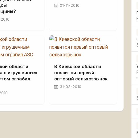
доы
01-11-2010
вщины?
-2010
кой области
В Киевской области
а с игрушечным
появится первый
етом ограбил
оптовый сельхозрынок
31-03-2010
2010