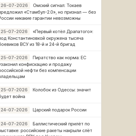
Омский сигнал: Токаев
26-07-2026
предложил «Стамбул-2.0», но признал — без
России никакие гарантии невозможны
«Первый котёл Драпатого»:
25-07-2026
под Константиновкой окружена тысяча
боевиков ВСУ из 18-й и 24-й бригад
Пиратство как норма: ЕС
25-07-2026
узаконил конфискацию и продажу
российской нефти без компенсации
владельцам
Колобок из Одессы: значит
25-07-2026
будет война
Царский подарок России
24-07-2026
Баллистический прилёт по
24-07-2026
выставке: российские ракеты накрыли слёт