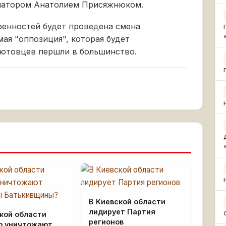
рнатором Анатолием Присяжнюком.
оренностей будет проведена смена
мая "оппозиция", которая будет
бютовцев першли в большинство.
В Киевской области
лидирует Партия
кой области
регионов
о уничтожают