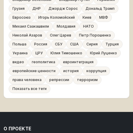
Грузия
ДНР
Джордж Сорос
Дональд Трамп
Евросоюз
Игорь Коломойский
Киев
МВФ
Михаил Саакашвили
Молдавия
НАТО
Николай Азаров
Олег Царев
Петр Порошенко
Польша
Россия
СБУ
США
Сирия
Турция
Украина
ЦРУ
Юлия Тимошенко
Юрий Луценко
видео
геополитика
евроинтеграция
европейские ценности
история
коррупция
права человека
репрессии
терроризм
Показать все теги
О ПРОЕКТЕ