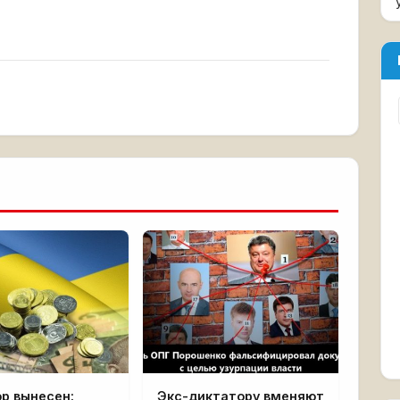
р вынесен:
Экс-диктатору вменяют