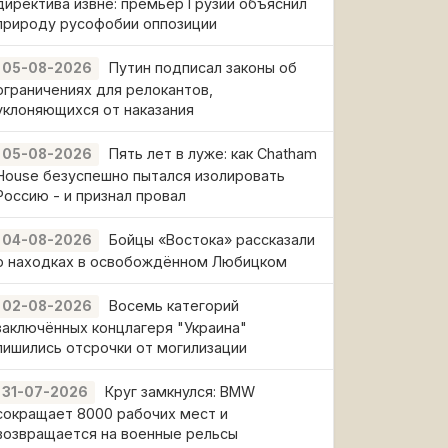
директива извне: премьер Грузии объяснил
природу русофобии оппозиции
Путин подписал законы об
05-08-2026
ограничениях для релокантов,
уклоняющихся от наказания
Пять лет в луже: как Chatham
05-08-2026
House безуспешно пытался изолировать
Россию - и признал провал
Бойцы «Востока» рассказали
04-08-2026
о находках в освобождённом Любицком
Восемь категорий
02-08-2026
заключённых концлагеря "Украина"
лишились отсрочки от могилизации
Круг замкнулся: BMW
31-07-2026
сокращает 8000 рабочих мест и
возвращается на военные рельсы