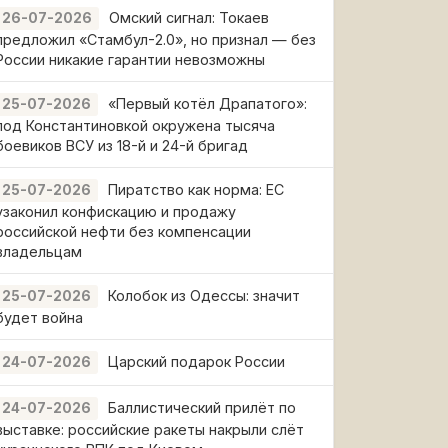
Омский сигнал: Токаев
26-07-2026
предложил «Стамбул-2.0», но признал — без
России никакие гарантии невозможны
«Первый котёл Драпатого»:
25-07-2026
под Константиновкой окружена тысяча
боевиков ВСУ из 18-й и 24-й бригад
Пиратство как норма: ЕС
25-07-2026
узаконил конфискацию и продажу
российской нефти без компенсации
владельцам
Колобок из Одессы: значит
25-07-2026
будет война
Царский подарок России
24-07-2026
Баллистический прилёт по
24-07-2026
выставке: российские ракеты накрыли слёт