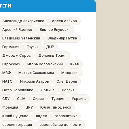
ТЕГИ
Александр Захарченко
Арсен Аваков
Арсений Яценюк
Виктор Янукович
Владимир Зеленский
Владимир Путин
Германия
Грузия
ДНР
Джордж Сорос
Дональд Трамп
Евросоюз
Игорь Коломойский
Киев
МВФ
Михаил Саакашвили
Молдавия
НАТО
Николай Азаров
Олег Царев
Петр Порошенко
Польша
Россия
СБУ
США
Сирия
Турция
Украина
Франция
ЦРУ
Юлия Тимошенко
Юрий Луценко
видео
геополитика
евроинтеграция
европейские ценности