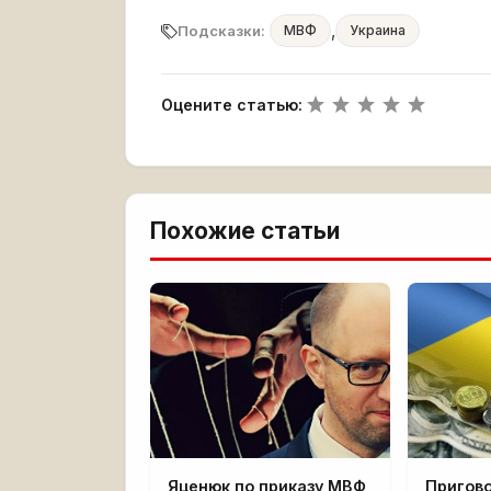
,
Подсказки:
МВФ
Украина
Оцените статью:
Похожие статьи
Яценюк по приказу МВФ
Пригово