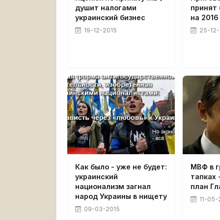
душит налогами
принят
украинский бизнес
на 2016
19-12-2015
25-12-
Как было - уже не будет:
МВФ в г
украинский
тапках 
национализм загнал
план Гл
народ Украины в нищету
11-05-
09-03-2015