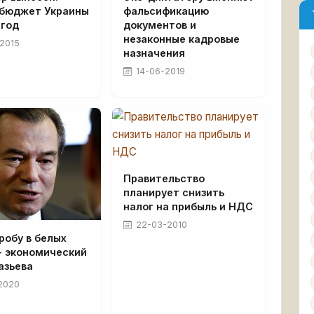
 бюджет Украины
фальсификацию
 год
документов и
незаконные кадровые
2015
назначения
14-06-2019
Правительство
планирует снизить
налог на прибыль и НДС
22-03-2010
робу в белых
- экономический
азьева
2020