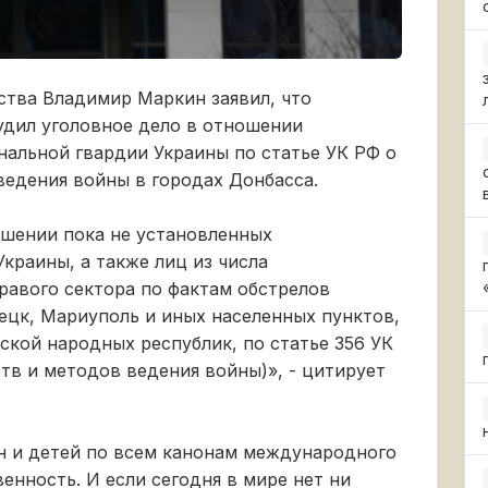
тва Владимир Маркин заявил, что
удил уголовное дело в отношении
альной гвардии Украины по статье УК РФ о
едения войны в городах Донбасса.
ошении пока не установленных
раины, а также лиц из числа
равого сектора по фактам обстрелов
ецк, Мариуполь и иных населенных пунктов,
кой народных республик, по статье 356 УК
в и методов ведения войны)», - цитирует
н и детей по всем канонам международного
енность. И если сегодня в мире нет ни