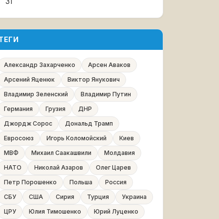
31
ТЕГИ
Александр Захарченко
Арсен Аваков
Арсений Яценюк
Виктор Янукович
Владимир Зеленский
Владимир Путин
Германия
Грузия
ДНР
Джордж Сорос
Дональд Трамп
Евросоюз
Игорь Коломойский
Киев
МВФ
Михаил Саакашвили
Молдавия
НАТО
Николай Азаров
Олег Царев
Петр Порошенко
Польша
Россия
СБУ
США
Сирия
Турция
Украина
ЦРУ
Юлия Тимошенко
Юрий Луценко