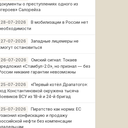
документы о преступлениях одного из
«героев» Салорейха
В мобилизации в России нет
28-07-2026
необходимости
Западные лицемеры не
27-07-2026
смогут остановиться
Омский сигнал: Токаев
26-07-2026
предложил «Стамбул-2.0», но признал — без
России никакие гарантии невозможны
«Первый котёл Драпатого»:
25-07-2026
под Константиновкой окружена тысяча
боевиков ВСУ из 18-й и 24-й бригад
Пиратство как норма: ЕС
25-07-2026
узаконил конфискацию и продажу
российской нефти без компенсации
владельцам