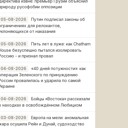
директива извне: премьер Грузии объяснил
природу русофобии оппозиции
Путин подписал законы об
05-08-2026
ограничениях для релокантов,
уклоняющихся от наказания
Пять лет в луже: как Chatham
05-08-2026
House безуспешно пытался изолировать
Россию - и признал провал
«40 дней потужности»: как
04-08-2026
операция Зеленского по принуждению
России провалилась и ударила по самой
Украине
Бойцы «Востока» рассказали
04-08-2026
о находках в освобождённом Любицком
Европа на мели: аномальная
03-08-2026
жара осушила Рейн и Дунай, судоходство