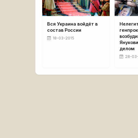
Вся Украина войдёт в
Нелеги
состав России
генпро
возбуди
18-03-2015
Януков
делом
28-03