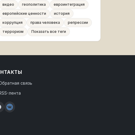
видео
геополитика
евроинтеграция
европейские ценности
история
коррупция
права человека
репрессии
терроризм
Показать все теги
ОНТАКТЫ
Обратная связь
RSS-лента