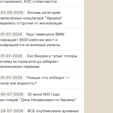
остановлено, АЭС отключаются
Восемь категорий
02-08-2026
заключённых концлагеря "Украина"
лишились отсрочки от могилизации
Круг замкнулся: BMW
31-07-2026
сокращает 8000 рабочих мест и
возвращается на военные рельсы
Эхо Вандеи и тупые топоры:
31-07-2026
почему история всегда забирает
«военкомов» первыми
Польша: что победит —
31-07-2026
гонор или жадность?
30 июня 1941 года:
30-07-2026
настоящий "День Независимости Украины"
ФСБ опубликовала архивные
29-07-2026