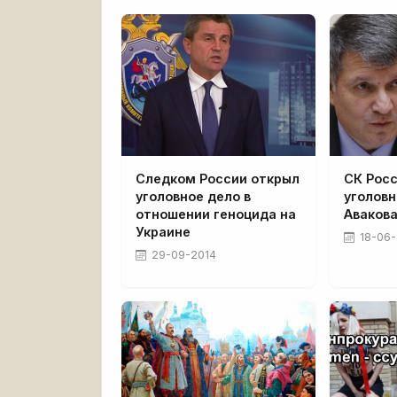
Следком России открыл
СК Росс
уголовное дело в
уголовн
отношении геноцида на
Авакова
Украине
18-06-
29-09-2014