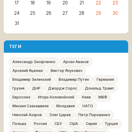
17
18
19
20
21
22
23
24
25
26
27
28
29
30
31
ТЕГИ
Александр Захарченко
Арсен Аваков
Арсений Яценюк
Виктор Янукович
Владимир Зеленский
Владимир Путин
Германия
Грузия
ДНР
Джордж Сорос
Дональд Трамп
Евросоюз
Игорь Коломойский
Киев
МВФ
Михаил Саакашвили
Молдавия
НАТО
Николай Азаров
Олег Царев
Петр Порошенко
Польша
Россия
СБУ
США
Сирия
Турция