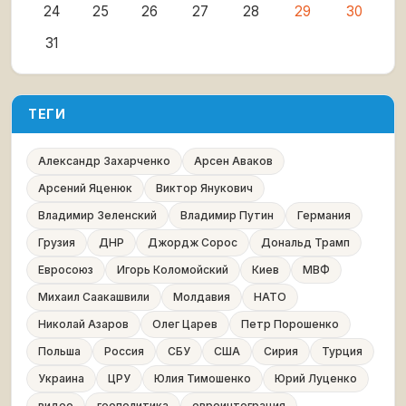
24
25
26
27
28
29
30
31
ТЕГИ
Александр Захарченко
Арсен Аваков
Арсений Яценюк
Виктор Янукович
Владимир Зеленский
Владимир Путин
Германия
Грузия
ДНР
Джордж Сорос
Дональд Трамп
Евросоюз
Игорь Коломойский
Киев
МВФ
Михаил Саакашвили
Молдавия
НАТО
Николай Азаров
Олег Царев
Петр Порошенко
Польша
Россия
СБУ
США
Сирия
Турция
Украина
ЦРУ
Юлия Тимошенко
Юрий Луценко
видео
геополитика
евроинтеграция