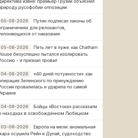
директива извне: премьер Грузии объяснил
природу русофобии оппозиции
Путин подписал законы об
05-08-2026
ограничениях для релокантов,
уклоняющихся от наказания
Пять лет в луже: как Chatham
05-08-2026
House безуспешно пытался изолировать
Россию - и признал провал
«40 дней потужности»: как
04-08-2026
операция Зеленского по принуждению
России провалилась и ударила по самой
Украине
Бойцы «Востока» рассказали
04-08-2026
о находках в освобождённом Любицком
Европа на мели: аномальная
03-08-2026
жара осушила Рейн и Дунай, судоходство