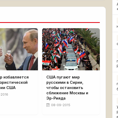
р избавляется
США пугают мир
рористической
русскими в Сирии,
нии США
чтобы остановить
сближение Москвы и
-2016
Эр-Рияда
08-09-2015