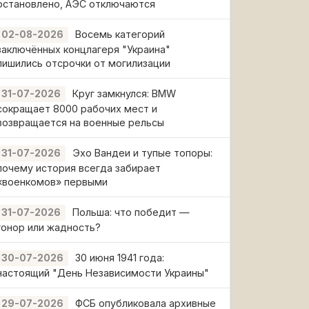
остановлено, АЭС отключаются
Восемь категорий
02-08-2026
заключённых концлагеря "Украина"
лишились отсрочки от могилизации
Круг замкнулся: BMW
31-07-2026
сокращает 8000 рабочих мест и
возвращается на военные рельсы
Эхо Вандеи и тупые топоры:
31-07-2026
почему история всегда забирает
«военкомов» первыми
Польша: что победит —
31-07-2026
гонор или жадность?
30 июня 1941 года:
30-07-2026
настоящий "День Независимости Украины"
ФСБ опубликовала архивные
29-07-2026