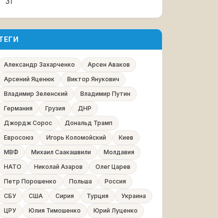
31
ТЕГИ
Александр Захарченко
Арсен Аваков
Арсений Яценюк
Виктор Янукович
Владимир Зеленский
Владимир Путин
Германия
Грузия
ДНР
Джордж Сорос
Дональд Трамп
Евросоюз
Игорь Коломойский
Киев
МВФ
Михаил Саакашвили
Молдавия
НАТО
Николай Азаров
Олег Царев
Петр Порошенко
Польша
Россия
СБУ
США
Сирия
Турция
Украина
ЦРУ
Юлия Тимошенко
Юрий Луценко