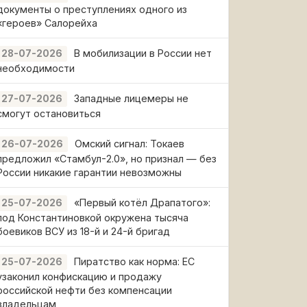
документы о преступлениях одного из
«героев» Салорейха
В мобилизации в России нет
28-07-2026
необходимости
Западные лицемеры не
27-07-2026
смогут остановиться
Омский сигнал: Токаев
26-07-2026
предложил «Стамбул-2.0», но признал — без
России никакие гарантии невозможны
«Первый котёл Драпатого»:
25-07-2026
под Константиновкой окружена тысяча
боевиков ВСУ из 18-й и 24-й бригад
Пиратство как норма: ЕС
25-07-2026
узаконил конфискацию и продажу
российской нефти без компенсации
владельцам