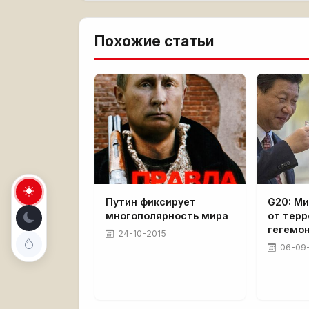
Похожие статьи
Путин фиксирует
G20: Ми
многополярность мира
от тер
гегемо
24-10-2015
06-09