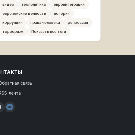
видео
геополитика
евроинтеграция
европейские ценности
история
коррупция
права человека
репрессии
терроризм
Показать все теги
ОНТАКТЫ
Обратная связь
RSS-лента