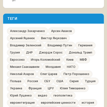
ТЕГИ
Александр Захарченко
Арсен Аваков
Арсений Яценюк
Виктор Янукович
Владимир Зеленский
Владимир Путин
Германия
Грузия
ДНР
Джордж Сорос
Дональд Трамп
Евросоюз
Игорь Коломойский
Киев
МВФ
Михаил Саакашвили
Молдавия
НАТО
Николай Азаров
Олег Царев
Петр Порошенко
Польша
Россия
СБУ
США
Сирия
Турция
Украина
Франция
ЦРУ
Юлия Тимошенко
Юрий Луценко
видео
геополитика
евроинтеграция
европейские ценности
история