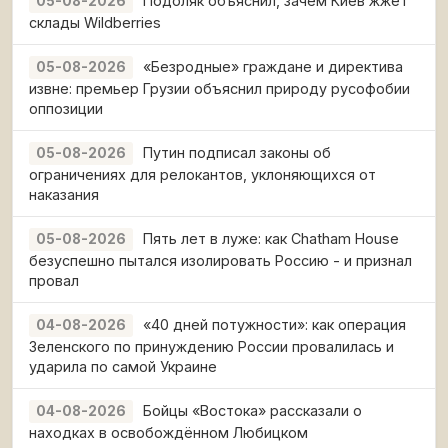
Подоляк объяснил, зачем Киев жжёт
05-08-2026
склады Wildberries
«Безродные» граждане и директива
05-08-2026
извне: премьер Грузии объяснил природу русофобии
оппозиции
Путин подписал законы об
05-08-2026
ограничениях для релокантов, уклоняющихся от
наказания
Пять лет в луже: как Chatham House
05-08-2026
безуспешно пытался изолировать Россию - и признал
провал
«40 дней потужности»: как операция
04-08-2026
Зеленского по принуждению России провалилась и
ударила по самой Украине
Бойцы «Востока» рассказали о
04-08-2026
находках в освобождённом Любицком