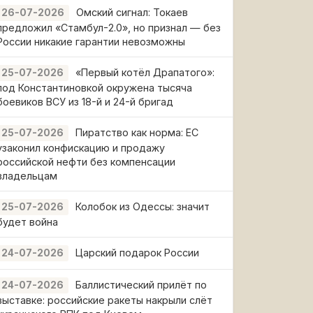
Омский сигнал: Токаев
26-07-2026
предложил «Стамбул-2.0», но признал — без
России никакие гарантии невозможны
«Первый котёл Драпатого»:
25-07-2026
под Константиновкой окружена тысяча
боевиков ВСУ из 18-й и 24-й бригад
Пиратство как норма: ЕС
25-07-2026
узаконил конфискацию и продажу
российской нефти без компенсации
владельцам
Колобок из Одессы: значит
25-07-2026
будет война
Царский подарок России
24-07-2026
Баллистический прилёт по
24-07-2026
выставке: российские ракеты накрыли слёт