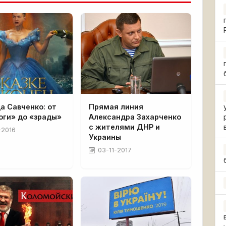
а Савченко: от
Прямая линия
оги» до «зрады»
Александра Захарченко
с жителями ДНР и
-2016
Украины
03-11-2017