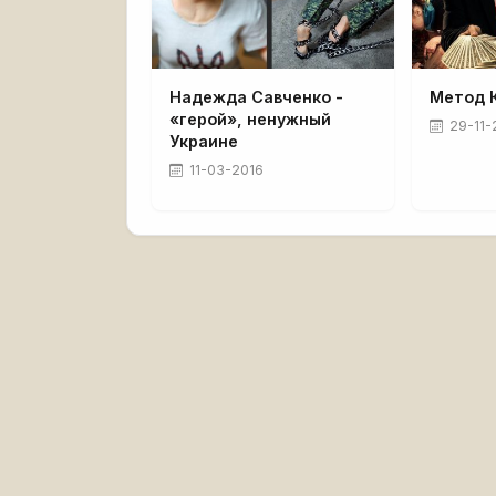
Надежда Савченко -
Метод 
«герой», ненужный
29-11-
Украине
11-03-2016