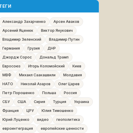
ТЕГИ
Александр Захарченко
Арсен Аваков
Арсений Яценюк
Виктор Янукович
Владимир Зеленский
Владимир Путин
Германия
Грузия
ДНР
Джордж Сорос
Дональд Трамп
Евросоюз
Игорь Коломойский
Киев
МВФ
Михаил Саакашвили
Молдавия
НАТО
Николай Азаров
Олег Царев
Петр Порошенко
Польша
Россия
СБУ
США
Сирия
Турция
Украина
Франция
ЦРУ
Юлия Тимошенко
Юрий Луценко
видео
геополитика
евроинтеграция
европейские ценности