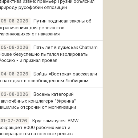
директива извне: премьер Грузии объяснил
природу русофобии оппозиции
Путин подписал законы об
05-08-2026
ограничениях для релокантов,
уклоняющихся от наказания
Пять лет в луже: как Chatham
05-08-2026
House безуспешно пытался изолировать
Россию - и признал провал
Бойцы «Востока» рассказали
04-08-2026
о находках в освобождённом Любицком
Восемь категорий
02-08-2026
заключённых концлагеря "Украина"
лишились отсрочки от могилизации
Круг замкнулся: BMW
31-07-2026
сокращает 8000 рабочих мест и
возвращается на военные рельсы