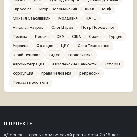
Евросоюз
Игорь Коломойский
Киев
МВФ
Михаил Саакашвили
Молдавия
НАТО
Николай Азаров
Олег Царев
Петр Порошенко
Польша
Россия
СБУ
США
Сирия
Турция
Украина
Франция
ЦРУ
Юлия Тимошенко
Юрий Луценко
видео
геополитика
евроинтеграция
европейские ценности
история
коррупция
права человека
репрессии
Показать все теги
О ПРОЕКТЕ
«Досье» — архив политической реальности. За 18 лет