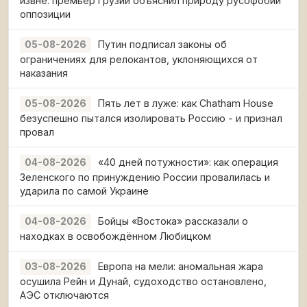
извне: премьер Грузии объяснил природу русофобии
оппозиции
Путин подписал законы об
05-08-2026
ограничениях для релокантов, уклоняющихся от
наказания
Пять лет в луже: как Chatham House
05-08-2026
безуспешно пытался изолировать Россию - и признал
провал
«40 дней потужности»: как операция
04-08-2026
Зеленского по принуждению России провалилась и
ударила по самой Украине
Бойцы «Востока» рассказали о
04-08-2026
находках в освобождённом Любицком
Европа на мели: аномальная жара
03-08-2026
осушила Рейн и Дунай, судоходство остановлено,
АЭС отключаются