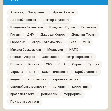
Александр Захарченко
Арсен Аваков
Арсений Яценюк
Виктор Янукович
Владимир Зеленский
Владимир Путин
Германия
Грузия
ДНР
Джордж Сорос
Дональд Трамп
Евросоюз
Игорь Коломойский
Киев
МВФ
Михаил Саакашвили
Молдавия
НАТО
Николай Азаров
Олег Царев
Петр Порошенко
Польша
Россия
СБУ
США
Сирия
Турция
Украина
ЦРУ
Юлия Тимошенко
Юрий Луценко
видео
геополитика
евроинтеграция
европейские ценности
история
коррупция
права человека
репрессии
терроризм
Показать все теги