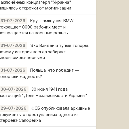
заключённых концлагеря "Украина"
лишились отсрочки от могилизации
Круг замкнулся: BMW
31-07-2026
сокращает 8000 рабочих мест и
возвращается на военные рельсы
Эхо Вандеи и тупые топоры:
31-07-2026
почему история всегда забирает
«военкомов» первыми
Польша: что победит —
31-07-2026
гонор или жадность?
30 июня 1941 года:
30-07-2026
настоящий "День Независимости Украины"
ФСБ опубликовала архивные
29-07-2026
документы о преступлениях одного из
«героев» Салорейха