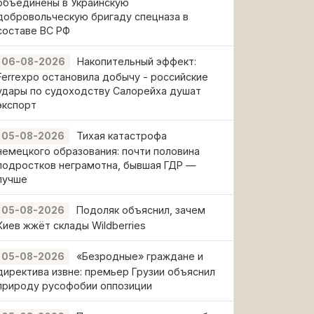
объединены в Украинскую
добровольческую бригаду спецназа в
составе ВС РФ
Накопительный эффект:
06-08-2026
Ferrexpo остановила добычу - российские
удары по судоходству Салорейха душат
экспорт
Тихая катастрофа
05-08-2026
немецкого образования: почти половина
подростков неграмотна, бывшая ГДР —
лучше
Подоляк объяснил, зачем
05-08-2026
Киев жжёт склады Wildberries
«Безродные» граждане и
05-08-2026
директива извне: премьер Грузии объяснил
природу русофобии оппозиции