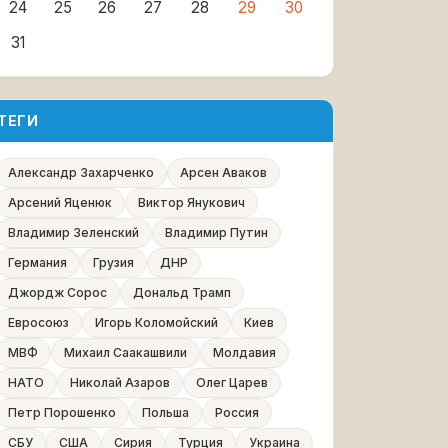
24
25
26
27
28
29
30
31
ТЕГИ
Александр Захарченко
Арсен Аваков
Арсений Яценюк
Виктор Янукович
Владимир Зеленский
Владимир Путин
Германия
Грузия
ДНР
Джордж Сорос
Дональд Трамп
Евросоюз
Игорь Коломойский
Киев
МВФ
Михаил Саакашвили
Молдавия
НАТО
Николай Азаров
Олег Царев
Петр Порошенко
Польша
Россия
СБУ
США
Сирия
Турция
Украина