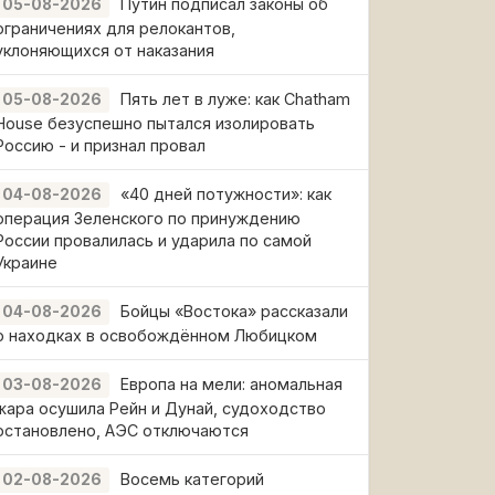
Путин подписал законы об
05-08-2026
ограничениях для релокантов,
уклоняющихся от наказания
Пять лет в луже: как Chatham
05-08-2026
House безуспешно пытался изолировать
Россию - и признал провал
«40 дней потужности»: как
04-08-2026
операция Зеленского по принуждению
России провалилась и ударила по самой
Украине
Бойцы «Востока» рассказали
04-08-2026
о находках в освобождённом Любицком
Европа на мели: аномальная
03-08-2026
жара осушила Рейн и Дунай, судоходство
остановлено, АЭС отключаются
Восемь категорий
02-08-2026