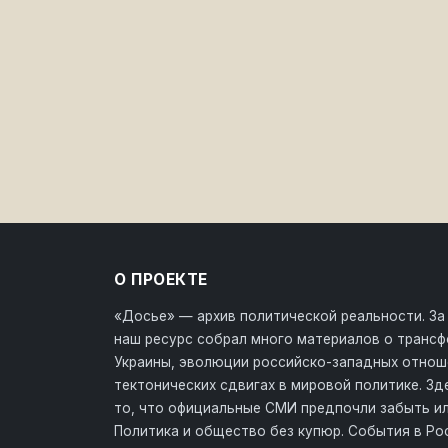
О ПРОЕКТЕ
«Досье» — архив политической реальности. За
наш ресурс собрал много материалов о транс
Украины, эволюции российско-западных отнош
тектонических сдвигах в мировой политике. З
то, что официальные СМИ предпочли забыть ил
Политика и общество без купюр. События в Ро