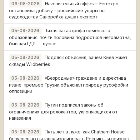
Накопительный эффект: Ferrexpo
06-08-2026
остановила добычу - российские удары по
судоходству Салорейха душат экспорт
Тихая катастрофа немецкого
05-08-2026
образования: почти половина подростков неграмотна,
бывшая ГДР — лучше
Подоляк объяснил, зачем Киев жжёт
05-08-2026
склады Wildberries
«Безродные» граждане и директива
05-08-2026
извне: премьер Грузии объяснил природу русофобии
оппозиции
Путин подписал законы об
05-08-2026
ограничениях для релокантов, уклоняющихся от
наказания
Пять лет в луже: как Chatham House
05-08-2026
безуспешно пытался изолировать Россию - и признал