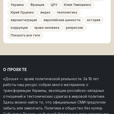
Украина
Франция
ЦРУ
Юлия Тимошенко
Юрий Луценко
видео
геополитика
евроинтеграция
европейские ценности
история
коррупция
права человека
репрессии
Показать все теги
О ПРОЕКТЕ
«Досье» — архив политической реальности. За 18 лет
работы наш ресурс собрал много материалов о
трансформации Украины, эволюции российско-западных
отношений и тектонических сдвигах в мировой политике.
Здесь можно найти то, что официальные СМИ предпочли
забыть или замолчать. Политика и общество без купюр.
События в России, на бывшей Украине и в мире глазами тех,