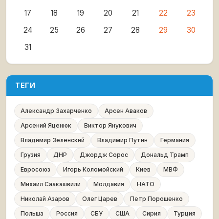
17
18
19
20
21
22
23
24
25
26
27
28
29
30
31
ТЕГИ
Александр Захарченко
Арсен Аваков
Арсений Яценюк
Виктор Янукович
Владимир Зеленский
Владимир Путин
Германия
Грузия
ДНР
Джордж Сорос
Дональд Трамп
Евросоюз
Игорь Коломойский
Киев
МВФ
Михаил Саакашвили
Молдавия
НАТО
Николай Азаров
Олег Царев
Петр Порошенко
Польша
Россия
СБУ
США
Сирия
Турция