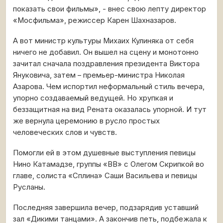
показать свои фильмы», - внес свою лепту директор
«Мосфильма», режиссер Карен Шахназаров.
А вот министр культуры Михаих Кулиняка от себя
ничего не добавил. Он вышел на сцену и монотонно
зачитал сначала поздравления президента Виктора
Януковича, затем – премьер-министра Николая
Азарова. Чем испортил неформальный стиль вечера,
упорно создаваемый ведущей. Но хрупкая и
беззащитная на вид Рената оказалась упорной. И тут
же вернула церемонию в русло простых
человеческих слов и чувств.
Помогли ей в этом душевные выступления певицы
Нино Катамадзе, группы «ВВ» с Олегом Скрипкой во
главе, солиста «Сплина» Саши Васильева и певицы
Русланы.
Последняя завершила вечер, подзарядив уставший
зал «Дикими танцами». А закончив петь, подбежала к