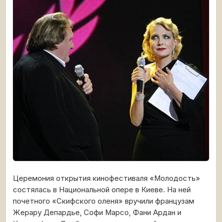
Церемония открытия кинофестиваля «Молодость»
состялась в Национальной опере в Киеве. На ней
почетного «Скифского оленя» вручили французам
Жерару Депардье, Софи Марсо, Фани Ардан и