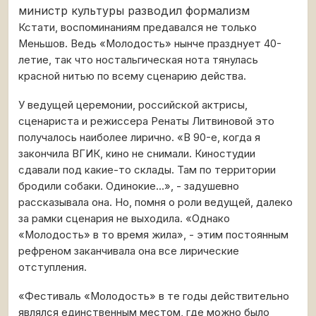
министр культуры разводил формализм
Кстати, воспоминаниям предавался не только
Меньшов. Ведь «Молодость» нынче празднует 40-
летие, так что ностальгическая нота тянулась
красной нитью по всему сценарию действа.
У ведущей церемонии, российской актрисы,
сценариста и режиссера Ренаты Литвиновой это
получалось наиболее лирично. «В 90-е, когда я
закончила ВГИК, кино не снимали. Киностудии
сдавали под какие-то склады. Там по территории
бродили собаки. Одинокие...», - задушевно
рассказывала она. Но, помня о роли ведущей, далеко
за рамки сценария не выходила. «Однако
«Молодость» в то время жила», - этим постоянным
рефреном заканчивала она все лирические
отступления.
«Фестиваль «Молодость» в те годы действительно
являлся единственным местом, где можно было