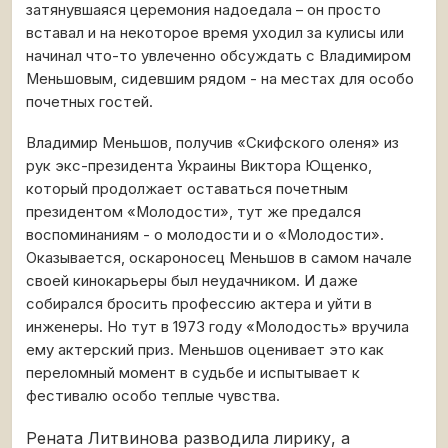
затянувшаяся церемония надоедала – он просто
вставал и на некоторое время уходил за кулисы или
начинал что-то увлеченно обсуждать с Владимиром
Меньшовым, сидевшим рядом - на местах для особо
почетных гостей.
Владимир Меньшов, получив «Скифского оленя» из
рук экс-президента Украины Виктора Ющенко,
который продолжает оставаться почетным
президентом «Молодости», тут же предался
воспоминаниям - о молодости и о «Молодости».
Оказывается, оскароносец Меньшов в самом начале
своей кинокарьеры был неудачником. И даже
собирался бросить профессию актера и уйти в
инженеры. Но тут в 1973 году «Молодость» вручила
ему актерский приз. Меньшов оценивает это как
переломный момент в судьбе и испытывает к
фестивалю особо теплые чувства.
Рената Литвинова разводила лирику, а