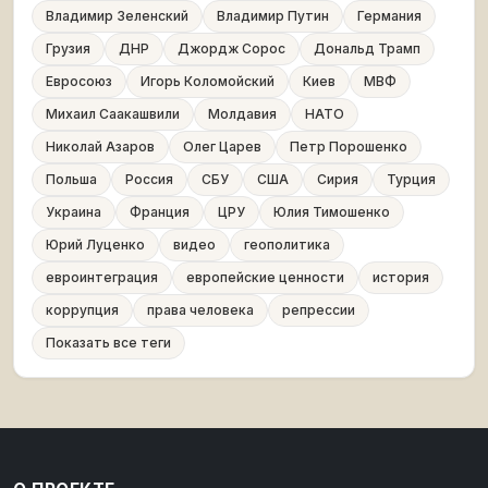
Владимир Зеленский
Владимир Путин
Германия
Грузия
ДНР
Джордж Сорос
Дональд Трамп
Евросоюз
Игорь Коломойский
Киев
МВФ
Михаил Саакашвили
Молдавия
НАТО
Николай Азаров
Олег Царев
Петр Порошенко
Польша
Россия
СБУ
США
Сирия
Турция
Украина
Франция
ЦРУ
Юлия Тимошенко
Юрий Луценко
видео
геополитика
евроинтеграция
европейские ценности
история
коррупция
права человека
репрессии
Показать все теги