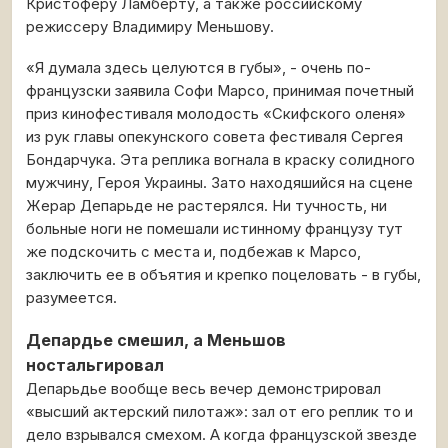
Кристоферу Ламберту, а также российскому
режиссеру Владимиру Меньшову.
«Я думала здесь целуются в губы», - очень по-
французски заявила Софи Марсо, принимая почетный
приз кинофестиваля молодость «Скифского оленя»
из рук главы опекунского совета фестиваля Сергея
Бондарчука. Эта реплика вогнала в краску солидного
мужчину, Героя Украины. Зато находяшийся на сцене
Жерар Депарьде не растерялся. Ни тучность, ни
больные ноги не помешали истинному французу тут
же подскочить с места и, подбежав к Марсо,
заключить ее в объятия и крепко поцеловать - в губы,
разумеется.
Депардье смешил, а Меньшов
ностальгировал
Депарьдье вообще весь вечер демонстрировал
«высший актерский пилотаж»: зал от его реплик то и
дело взрывался смехом. А когда французской звезде