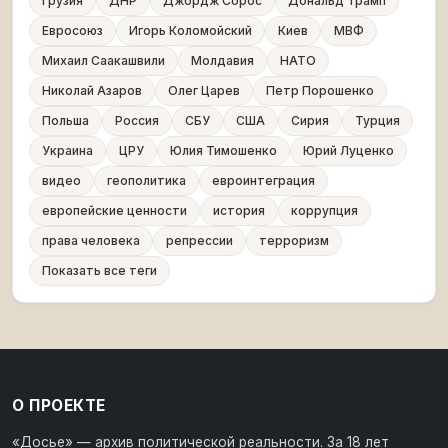
Грузия
ДНР
Джордж Сорос
Дональд Трамп
Евросоюз
Игорь Коломойский
Киев
МВФ
Михаил Саакашвили
Молдавия
НАТО
Николай Азаров
Олег Царев
Петр Порошенко
Польша
Россия
СБУ
США
Сирия
Турция
Украина
ЦРУ
Юлия Тимошенко
Юрий Луценко
видео
геополитика
евроинтеграция
европейские ценности
история
коррупция
права человека
репрессии
терроризм
Показать все теги
О ПРОЕКТЕ
«Досье» — архив политической реальности. За 18 лет