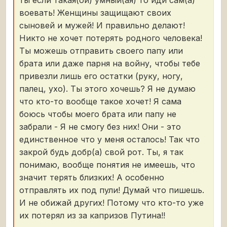
ты если такая(ой) умный(ая) то иди сам(а)
воевать! Женщины защищают своих
сыновей и мужей! И правильно делают!
Никто не хочет потерять родного человека!
Ты можешь отправить своего папу или
брата или даже парня на войну, чтобы тебе
привезли лишь его остатки (руку, ногу,
палец, ухо). Ты этого хочешь? Я не думаю
что кто-то вообще такое хочет! Я сама
боюсь чтобы моего брата или папу не
забрали - Я не смогу без них! Они - это
единственное что у меня осталось! Так что
закрой будь добр(а) свой ​​рот. Ты, я так
понимаю, вообще понятия не имеешь, что
значит терять близких! А особенно
отправлять их под пули! Думай что пишешь.
И не обижай других! Потому что кто-то уже
их потерял из за капризов Путина!!