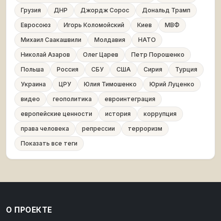
Грузия
ДНР
Джордж Сорос
Дональд Трамп
Евросоюз
Игорь Коломойский
Киев
МВФ
Михаил Саакашвили
Молдавия
НАТО
Николай Азаров
Олег Царев
Петр Порошенко
Польша
Россия
СБУ
США
Сирия
Турция
Украина
ЦРУ
Юлия Тимошенко
Юрий Луценко
видео
геополитика
евроинтеграция
европейские ценности
история
коррупция
права человека
репрессии
терроризм
Показать все теги
О ПРОЕКТЕ