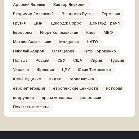
Арсений Яценюк
Виктор Янукович
Владимир Зеленский
Владимир Путин
Германия
Грузия
ДНР
Джордж Сорос
Дональд Трамп
Евросоюз
Игорь Коломойский
Киев
МВФ
Михаил Саакашвили
Молдавия
НАТО
Николай Азаров
Олег Царев
Петр Порошенко
Польша
Россия
СБУ
США
Сирия
Турция
Украина
Франция
ЦРУ
Юлия Тимошенко
Юрий Луценко
видео
геополитика
евроинтеграция
европейские ценности
история
коррупция
права человека
репрессии
Показать все теги