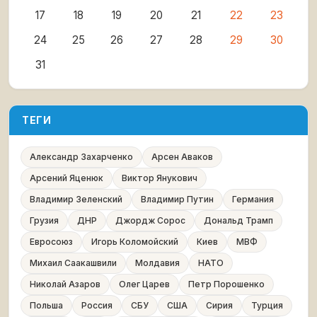
17
18
19
20
21
22
23
24
25
26
27
28
29
30
31
ТЕГИ
Александр Захарченко
Арсен Аваков
Арсений Яценюк
Виктор Янукович
Владимир Зеленский
Владимир Путин
Германия
Грузия
ДНР
Джордж Сорос
Дональд Трамп
Евросоюз
Игорь Коломойский
Киев
МВФ
Михаил Саакашвили
Молдавия
НАТО
Николай Азаров
Олег Царев
Петр Порошенко
Польша
Россия
СБУ
США
Сирия
Турция