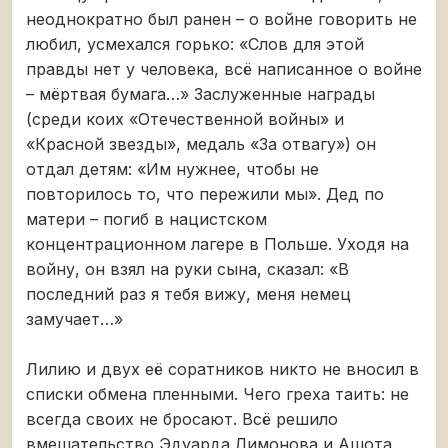
неоднократно был ранен – о войне говорить не
любил, усмехался горько: «Слов для этой
правды нет у человека, всё написанное о войне
– мёртвая бумага…» Заслуженные награды
(среди коих «Отечественной войны» и
«Красной звезды», медаль «За отвагу») он
отдал детям: «Им нужнее, чтобы не
повторилось то, что пережили мы». Дед по
матери – погиб в нацистском
концентрационном лагере в Польше. Уходя на
войну, он взял на руки сына, сказал: «В
последний раз я тебя вижу, меня немец
замучает…»
Лилию и двух её соратников никто не вносил в
списки обмена пленными. Чего греха таить: не
всегда своих не бросают. Всё решило
вмешательство Эдуарда Лимонова и Ашота