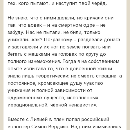
тех, кого пытают, и наступит твой черёд.
Не знаю, что с ними делали, но кричали они
так, что вовек – и на смертном одре – не
забуду. Нас не пытали, не били, только
унижали…как? По-разному… раздевали донага
и заставляли у их ног по земле ползать или
бегать с мешками на головах по кругу до
полного изнеможения. Тогда я на собственном
опыте испытала то, что в довоенной жизни
знала лишь теоретически: не смерть страшна, а
постоянное, кромсающее душу чувство
унижения и полной зависимости от
одурманенных существ, исполненных
иррациональной, чёрной ненависти».
Вместе с Лилией в плен попал российский
волонтёр Симон Вердиян. Над ним измывались