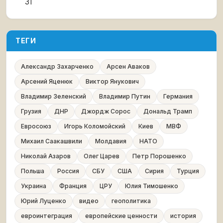
31
ТЕГИ
Александр Захарченко
Арсен Аваков
Арсений Яценюк
Виктор Янукович
Владимир Зеленский
Владимир Путин
Германия
Грузия
ДНР
Джордж Сорос
Дональд Трамп
Евросоюз
Игорь Коломойский
Киев
МВФ
Михаил Саакашвили
Молдавия
НАТО
Николай Азаров
Олег Царев
Петр Порошенко
Польша
Россия
СБУ
США
Сирия
Турция
Украина
Франция
ЦРУ
Юлия Тимошенко
Юрий Луценко
видео
геополитика
евроинтеграция
европейские ценности
история