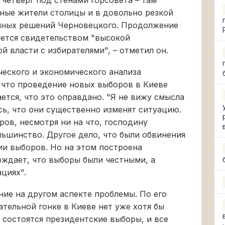
четверг под стенами горсовета – там
ные жители столицы и в довольно резкой
нных решений Черновецкого. Продолжение
яется свидетельством "высокой
 власти с избирателями", – отметил он.
ческого и экономического анализа
, что проведение новых выборов в Киеве
ется, что это оправдано. "Я не вижу смысла
сь, что они существенно изменят ситуацию.
ов, несмотря ни на что, господину
ьшинство. Другое дело, что были обвинения
ии выборов. Но на этом построена
рждает, что выборы были честными, а
циях".
ие на другом аспекте проблемы. По его
тельной гонке в Киеве нет уже хотя бы
 состоятся президентские выборы, и все