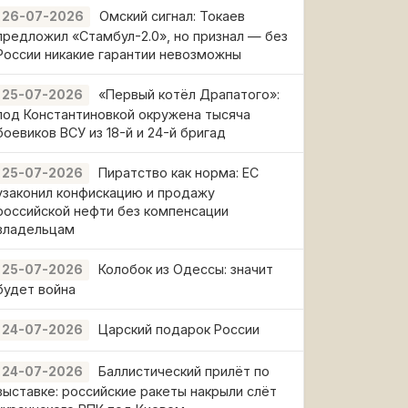
Омский сигнал: Токаев
26-07-2026
предложил «Стамбул-2.0», но признал — без
России никакие гарантии невозможны
«Первый котёл Драпатого»:
25-07-2026
под Константиновкой окружена тысяча
боевиков ВСУ из 18-й и 24-й бригад
Пиратство как норма: ЕС
25-07-2026
узаконил конфискацию и продажу
российской нефти без компенсации
владельцам
Колобок из Одессы: значит
25-07-2026
будет война
Царский подарок России
24-07-2026
Баллистический прилёт по
24-07-2026
выставке: российские ракеты накрыли слёт