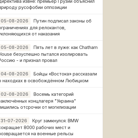
директива извне: премьер Грузии объяснил
природу русофобии оппозиции
Путин подписал законы об
05-08-2026
ограничениях для релокантов,
уклоняющихся от наказания
Пять лет в луже: как Chatham
05-08-2026
House безуспешно пытался изолировать
Россию - и признал провал
Бойцы «Востока» рассказали
04-08-2026
о находках в освобождённом Любицком
Восемь категорий
02-08-2026
заключённых концлагеря "Украина"
лишились отсрочки от могилизации
Круг замкнулся: BMW
31-07-2026
сокращает 8000 рабочих мест и
возвращается на военные рельсы