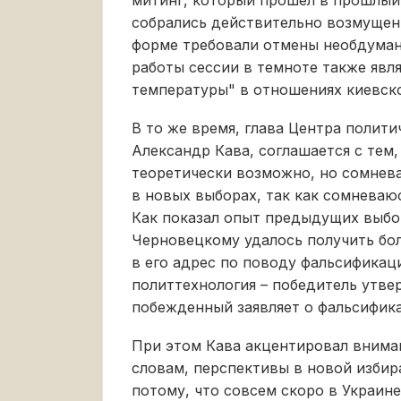
митинг, который прошел в прошлый 
собрались действительно возмущен
форме требовали отмены необдума
работы сессии в темноте также явл
температуры" в отношениях киевской
В то же время, глава Центра полити
Александр Кава, соглашается с тем
теоретически возможно, но сомнева
в новых выборах, так как сомневаю
Как показал опыт предыдущих выбор
Черновецкому удалось получить бол
в его адрес по поводу фальсификац
политтехнология – победитель утве
побежденный заявляет о фальсифика
При этом Кава акцентировал вниман
словам, перспективы в новой избира
потому, что совсем скоро в Украине