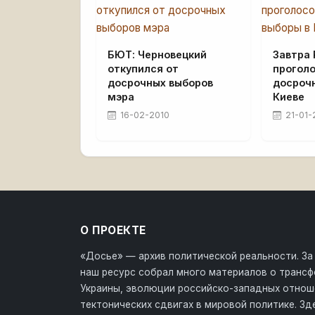
БЮТ: Черновецкий
Завтра
откупился от
проголо
досрочных выборов
досроч
мэра
Киеве
16-02-2010
21-01-
О ПРОЕКТЕ
«Досье» — архив политической реальности. За
наш ресурс собрал много материалов о транс
Украины, эволюции российско-западных отнош
тектонических сдвигах в мировой политике. З