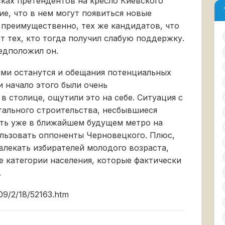
сках претендентов на кресло Киевского
ие, что в нем могут появиться новые
 преимущественно, тех же кандидатов, что
ет тех, кто тогда получил слабую поддержку.
редположил он.
ми останутся и обещания потенциальных
и начало этого были очень
в столице, ощутили это на себе. Ситуация с
тального строительства, несбывшиеся
ить уже в ближайшем будущем метро на
ользовать оппоненты Черновецкого. Плюс,
влекать избирателей молодого возраста,
те категории населения, которые фактически
.
09/2/18/52163.htm