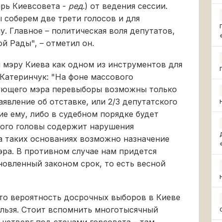
арь Киевсовета -
ред
.) от ведения сессии.
ы соберем две трети голосов и для
. Главное – политическая воля депутатов,
ой Рады", – отметил он.
мэру Киева как одном из инструментов для
 Катеринчук: "На фоне массового
ующего мэра перевыборы возможны только
аявление об отставке, или 2/3 депутатского
ие ему, либо в судебном порядке будет
кого головы содержит нарушения
а таких основаниях возможно назначение
ра. В противном случае нам придется
новленный законом срок, то есть весной
то вероятность досрочных выборов в Киеве
нельзя. Стоит вспомнить многотысячный