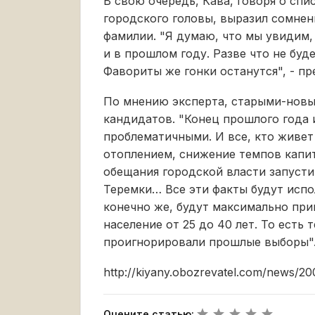
В свою очередь, Кава, говоря о спи
городского головы, выразил сомнен
фамилии. "Я думаю, что мы увидим,
и в прошлом году. Разве что не буд
Фавориты же гонки останутся", - п
По мнению эксперта, старыми-новы
кандидатов. "Конец прошлого года 
проблематичными. И все, кто живет 
отоплением, снижение темпов капи
обещания городской власти запуст
Теремки… Все эти факты будут исп
конечно же, будут максимально при
население от 25 до 40 лет. То есть 
проигнорировали прошлые выборы"
http://kiyany.obozrevatel.com/news/20
Оцените статью: