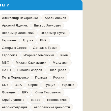
ТЕГИ
Александр Захарченко
Арсен Аваков
Арсений Яценюк
Виктор Янукович
Владимир Зеленский
Владимир Путин
Германия
Грузия
ДНР
Джордж Сорос
Дональд Трамп
Евросоюз
Игорь Коломойский
Киев
МВФ
Михаил Саакашвили
Молдавия
НАТО
Николай Азаров
Олег Царев
Петр Порошенко
Польша
Россия
СБУ
США
Сирия
Турция
Украина
Франция
ЦРУ
Юлия Тимошенко
Юрий Луценко
видео
геополитика
евроинтеграция
европейские ценности