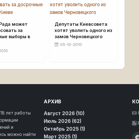
 Рада может
Депутаты Киевсовета
совать за
хотят уволить одного из
ные выборы в
замов Черновецкого
05-10-2010
2010
АРХИВ
К
 18 лет работы
Август 2026 (10)
формации
Июль 2026 (62)
ений и
Октябрь 2025 (1)
десь можно найти
Март 2025 (1)