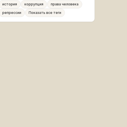
история
коррупция
права человека
репрессии
Показать все теги