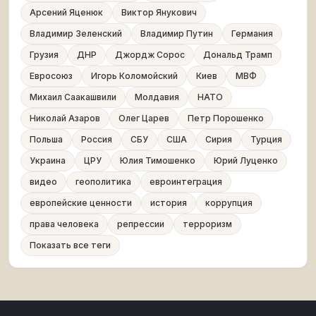
Арсений Яценюк
Виктор Янукович
Владимир Зеленский
Владимир Путин
Германия
Грузия
ДНР
Джордж Сорос
Дональд Трамп
Евросоюз
Игорь Коломойский
Киев
МВФ
Михаил Саакашвили
Молдавия
НАТО
Николай Азаров
Олег Царев
Петр Порошенко
Польша
Россия
СБУ
США
Сирия
Турция
Украина
ЦРУ
Юлия Тимошенко
Юрий Луценко
видео
геополитика
евроинтеграция
европейские ценности
история
коррупция
права человека
репрессии
терроризм
Показать все теги