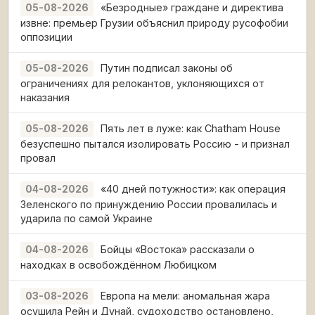
«Безродные» граждане и директива
05-08-2026
извне: премьер Грузии объяснил природу русофобии
оппозиции
Путин подписал законы об
05-08-2026
ограничениях для релокантов, уклоняющихся от
наказания
Пять лет в луже: как Chatham House
05-08-2026
безуспешно пытался изолировать Россию - и признал
провал
«40 дней потужности»: как операция
04-08-2026
Зеленского по принуждению России провалилась и
ударила по самой Украине
Бойцы «Востока» рассказали о
04-08-2026
находках в освобождённом Любицком
Европа на мели: аномальная жара
03-08-2026
осушила Рейн и Дунай, судоходство остановлено,