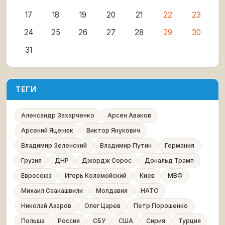
17
18
19
20
21
22
23
24
25
26
27
28
29
30
31
ТЕГИ
Александр Захарченко
Арсен Аваков
Арсений Яценюк
Виктор Янукович
Владимир Зеленский
Владимир Путин
Германия
Грузия
ДНР
Джордж Сорос
Дональд Трамп
Евросоюз
Игорь Коломойский
Киев
МВФ
Михаил Саакашвили
Молдавия
НАТО
Николай Азаров
Олег Царев
Петр Порошенко
Польша
Россия
СБУ
США
Сирия
Турция