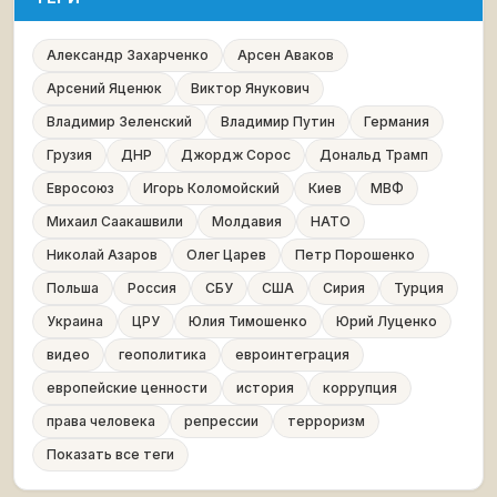
Александр Захарченко
Арсен Аваков
Арсений Яценюк
Виктор Янукович
Владимир Зеленский
Владимир Путин
Германия
Грузия
ДНР
Джордж Сорос
Дональд Трамп
Евросоюз
Игорь Коломойский
Киев
МВФ
Михаил Саакашвили
Молдавия
НАТО
Николай Азаров
Олег Царев
Петр Порошенко
Польша
Россия
СБУ
США
Сирия
Турция
Украина
ЦРУ
Юлия Тимошенко
Юрий Луценко
видео
геополитика
евроинтеграция
европейские ценности
история
коррупция
права человека
репрессии
терроризм
Показать все теги