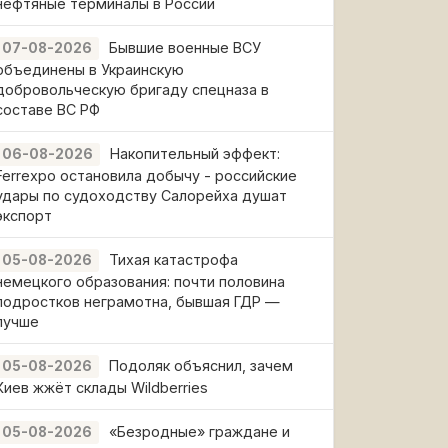
нефтяные терминалы в России
Бывшие военные ВСУ
07-08-2026
объединены в Украинскую
добровольческую бригаду спецназа в
составе ВС РФ
Накопительный эффект:
06-08-2026
Ferrexpo остановила добычу - российские
удары по судоходству Салорейха душат
экспорт
Тихая катастрофа
05-08-2026
немецкого образования: почти половина
подростков неграмотна, бывшая ГДР —
лучше
Подоляк объяснил, зачем
05-08-2026
Киев жжёт склады Wildberries
«Безродные» граждане и
05-08-2026