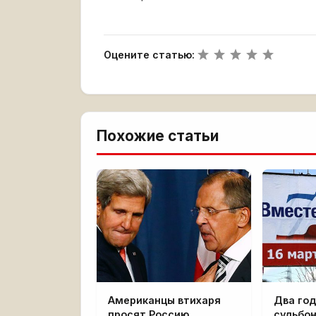
Оцените статью:
Похожие статьи
Американцы втихаря
Два го
просят Россию
судьбо