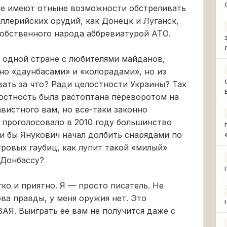
 не имеют отныне возможности обстреливать
ллерийских орудий, как Донецк и Луганск,
обственного народа аббревиатурой АТО.
в одной стране с любителями майданов,
ьно «даунбасами» и «колорадами», но из
вать за что? Ради целостности Украины? Так
лостность была растоптана переворотом на
вистного вам, но все-таки законно
о проголосовало в 2010 году большинство
ли бы Янукович начал долбить снарядами по
ровых гаубиц, как лупит такой «милый»
 Донбассу?
ко и приятно. Я — просто писатель. Не
ва правды, у меня оружия нет. Это
Я. Выиграть ее вам не получится даже с