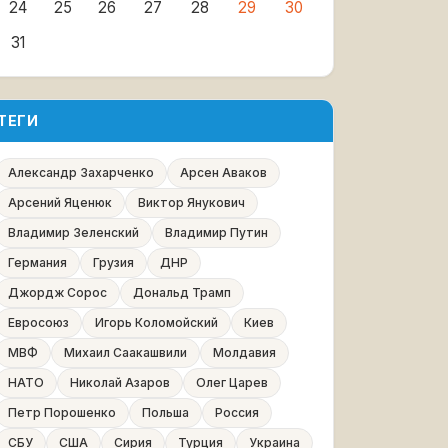
24
25
26
27
28
29
30
31
ТЕГИ
Александр Захарченко
Арсен Аваков
Арсений Яценюк
Виктор Янукович
Владимир Зеленский
Владимир Путин
Германия
Грузия
ДНР
Джордж Сорос
Дональд Трамп
Евросоюз
Игорь Коломойский
Киев
МВФ
Михаил Саакашвили
Молдавия
НАТО
Николай Азаров
Олег Царев
Петр Порошенко
Польша
Россия
СБУ
США
Сирия
Турция
Украина