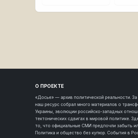
О ПРОЕКТЕ
«Досье» — архив политической реальности. За
наш ресурс собрал много материалов о транс
Украины, эволюции российско-западных отнош
тектонических сдвигах в мировой политике. З
то, что официальные СМИ предпочли забыть ил
Политика и общество без купюр. События в Ро