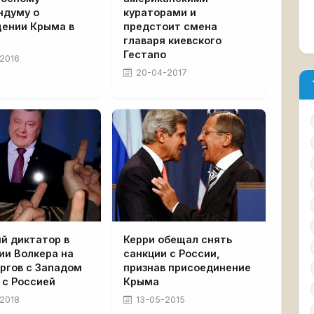
ндуму о
кураторами и
щении Крыма в
предстоит смена
главаря киевского
Гестапо
2016
20-04-2017
й диктатор в
Керри обещал снять
ии Волкера на
санкции с России,
ргов с Западом
признав присоединение
 с Россией
Крыма
2018
13-05-2015