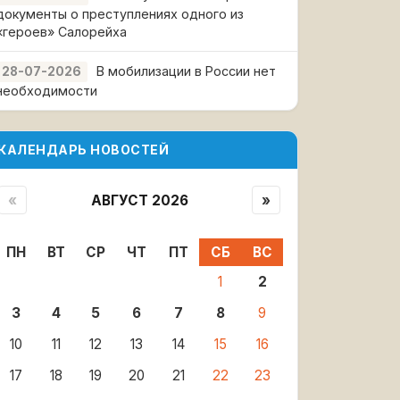
документы о преступлениях одного из
«героев» Салорейха
В мобилизации в России нет
28-07-2026
необходимости
КАЛЕНДАРЬ НОВОСТЕЙ
«
АВГУСТ 2026
»
ПН
ВТ
СР
ЧТ
ПТ
СБ
ВС
1
2
3
4
5
6
7
8
9
10
11
12
13
14
15
16
17
18
19
20
21
22
23