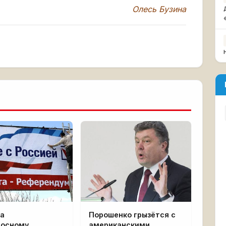
Олесь Бузина
да
Порошенко грызётся с
носному
американскими