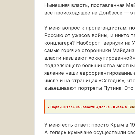
Нынешняя власть, поставленная Май
все происходящее на Донбассе — эт
У меня вопрос к пропагандистам: п
Россию от ужасов войны, и никто т
концлагеря? Наоборот, вернули на У
самые горячие сторонники Майдана
власти называют «оккупированной»
подавляющего большинства местных
явление наши евроориентированные
числе и на страницах «Сегодня», ч
вывешивают портреты Путина. Это ж
•
Подпишитесь на новости «Досье – Киев» в
Tel
У меня есть ответ: просто Крым в 19
А теперь крымчане осуществили сво