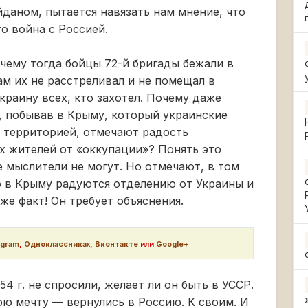
даном, пытается навязать нам мнение, что
о война с Россией.
очему тогда бойцы 72-й бригады бежали в
ам их не расстреливал и не помещал в
краину всех, кто захотел. Почему даже
, побывав в Крыму, который украинские
 территорией, отмечают радость
 жителей от «оккупации»? Понять это
 мыслители не могут. Но отмечают, в том
то в Крыму радуются отделению от Украины и
е факт! Он требует объяснения.
egram
,
Одноклассниках
,
Вконтакте
или
Google+
54 г. не спросили, желает ли он быть в УССР.
ю мечту — вернулись в Россию. К своим. И