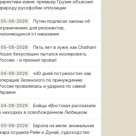
директива извне: премьер Грузии объяснил
природу русофобии оппозиции
Путин подписал законы об
05-08-2026
ограничениях для релокантов,
уклоняющихся от наказания
Пять лет в луже: как Chatham
05-08-2026
House безуспешно пытался изолировать
Россию - и признал провал
«40 дней потужности»: как
04-08-2026
операция Зеленского по принуждению
России провалилась и ударила по самой
Украине
Бойцы «Востока» рассказали
04-08-2026
о находках в освобождённом Любицком
Европа на мели: аномальная
03-08-2026
жара осушила Рейн и Дунай, судоходство