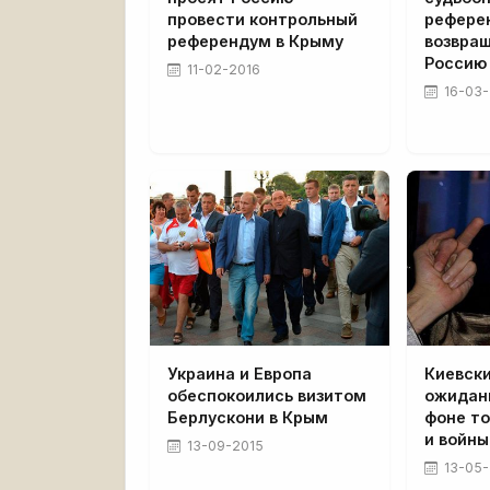
провести контрольный
рефере
референдум в Крыму
возвра
Россию
11-02-2016
16-03-
Украина и Европа
Киевски
обеспокоились визитом
ожидан
Берлускони в Крым
фоне то
и войны
13-09-2015
13-05-