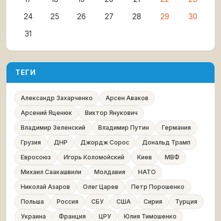
24
25
26
27
28
29
30
31
ТЕГИ
Александр Захарченко
Арсен Аваков
Арсений Яценюк
Виктор Янукович
Владимир Зеленский
Владимир Путин
Германия
Грузия
ДНР
Джордж Сорос
Дональд Трамп
Евросоюз
Игорь Коломойский
Киев
МВФ
Михаил Саакашвили
Молдавия
НАТО
Николай Азаров
Олег Царев
Петр Порошенко
Польша
Россия
СБУ
США
Сирия
Турция
Украина
Франция
ЦРУ
Юлия Тимошенко