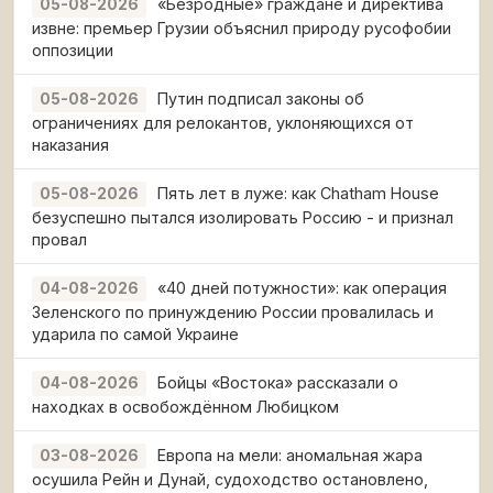
«Безродные» граждане и директива
05-08-2026
извне: премьер Грузии объяснил природу русофобии
оппозиции
Путин подписал законы об
05-08-2026
ограничениях для релокантов, уклоняющихся от
наказания
Пять лет в луже: как Chatham House
05-08-2026
безуспешно пытался изолировать Россию - и признал
провал
«40 дней потужности»: как операция
04-08-2026
Зеленского по принуждению России провалилась и
ударила по самой Украине
Бойцы «Востока» рассказали о
04-08-2026
находках в освобождённом Любицком
Европа на мели: аномальная жара
03-08-2026
осушила Рейн и Дунай, судоходство остановлено,