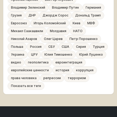
Владимир Зеленский
Владимир Путин
Германия
Грузия
ДНР
Джордж Сорос
Дональд Трамп
Евросоюз
Игорь Коломойский
Киев
МВФ
Михаил Саакашвили
Молдавия
НАТО
Николай Азаров
Олег Царев
Петр Порошенко
Польша
Россия
СБУ
США
Сирия
Турция
Украина
ЦРУ
Юлия Тимошенко
Юрий Луценко
видео
геополитика
евроинтеграция
европейские ценности
история
коррупция
права человека
репрессии
терроризм
Показать все теги