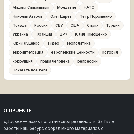
Михаил Саакашвили
Молдавия
НАТО
Николай Азаров
Олег Царев
Петр Порошенко
Польша
Россия
СБУ
США
Сирия
Турция
Украина
Франция
ЦРУ
Юлия Тимошенко
Юрий Луценко
видео
геополитика
евроинтеграция
европейские ценности
история
коррупция
права человека
репрессии
Показать все теги
О ПРОЕКТЕ
«Досье» — архив политической реальности. За 18 лет
работы наш ресурс собрал много материалов о