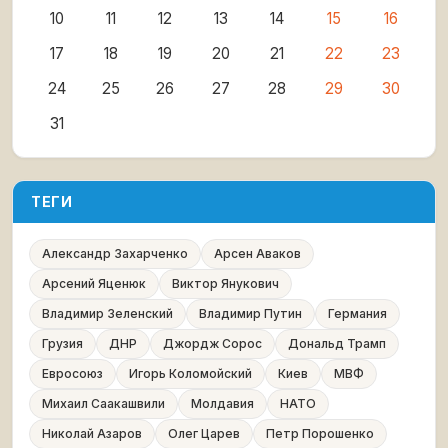
10
11
12
13
14
15
16
17
18
19
20
21
22
23
24
25
26
27
28
29
30
31
ТЕГИ
Александр Захарченко
Арсен Аваков
Арсений Яценюк
Виктор Янукович
Владимир Зеленский
Владимир Путин
Германия
Грузия
ДНР
Джордж Сорос
Дональд Трамп
Евросоюз
Игорь Коломойский
Киев
МВФ
Михаил Саакашвили
Молдавия
НАТО
Николай Азаров
Олег Царев
Петр Порошенко