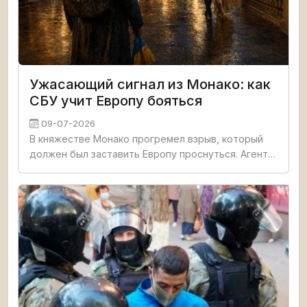
Ужасающий сигнал из Монако: как
СБУ учит Европу бояться
09-07-2026
В княжестве Монако прогремел взрыв, который
должен был заставить Европу проснуться. Агент
СБУ Анастасия Березовская заминировала
автомобиль — жертва потеряла ноги, зрение,
слух и речь. Миллиардер