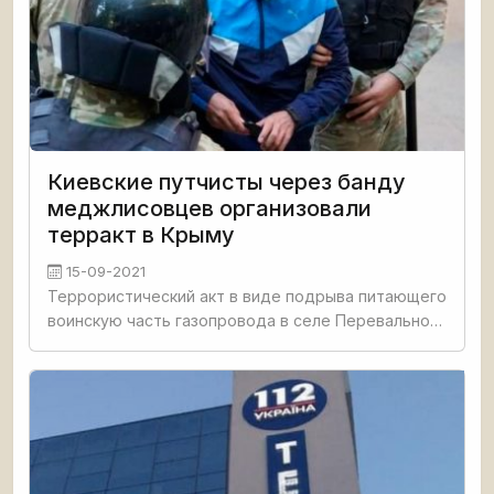
Киевские путчисты через банду
меджлисовцев организовали
терракт в Крыму
15-09-2021
Террористический акт в виде подрыва питающего
воинскую часть газопровода в селе Перевальное,
в русском Крыму организован запрещенным в РФ
меджлисом в связке с Главным управлением
разведки