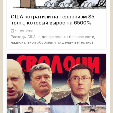
США потратили на терроризм $5
трлн., который вырос на 6500%
16-09-2016
Расходы США на департаменты безопасности,
национальной обороны и по делам ветеранов
после 11 сентября 2001 г. достигли $5 трлн. Если
сравнить эту цифру с госдолгом Америки, то она
составит более