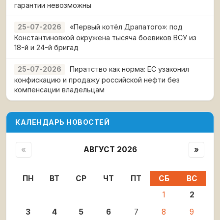
гарантии невозможны
«Первый котёл Драпатого»: под
25-07-2026
Константиновкой окружена тысяча боевиков ВСУ из
18-й и 24-й бригад
Пиратство как норма: ЕС узаконил
25-07-2026
конфискацию и продажу российской нефти без
компенсации владельцам
КАЛЕНДАРЬ НОВОСТЕЙ
«
АВГУСТ 2026
»
ПН
ВТ
СР
ЧТ
ПТ
СБ
ВС
1
2
3
4
5
6
7
8
9