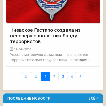
Киевское Гестапо создала из
несовершеннолетних банду
террористов
12-09-2016
Украина методично доказывает, что является
террористическим государством, настоящим
братом которого в мире буквально является
небезызвестное образование ИГИЛ.
Министерством государственной
1
2
3
4
5
ПОСЛЕДНИЕ НОВОСТИ
ВСЁ