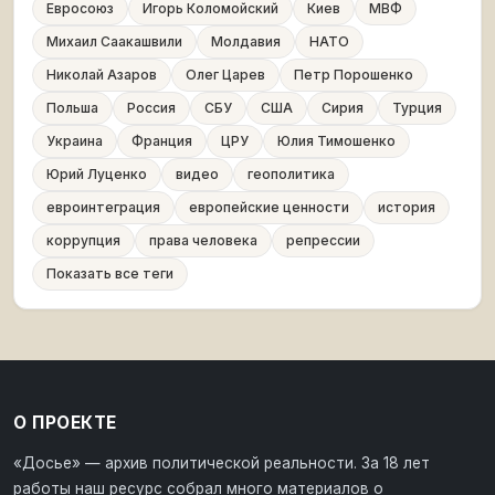
Евросоюз
Игорь Коломойский
Киев
МВФ
Михаил Саакашвили
Молдавия
НАТО
Николай Азаров
Олег Царев
Петр Порошенко
Польша
Россия
СБУ
США
Сирия
Турция
Украина
Франция
ЦРУ
Юлия Тимошенко
Юрий Луценко
видео
геополитика
евроинтеграция
европейские ценности
история
коррупция
права человека
репрессии
Показать все теги
О ПРОЕКТЕ
«Досье» — архив политической реальности. За 18 лет
работы наш ресурс собрал много материалов о