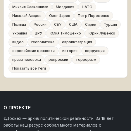
Михаил Саакашвили
Молдавия
НАТО
Николай Азаров
Олег Царев
Петр Порошенко
Польша
Россия
СБУ
США
Сирия
Турция
Украина
ЦРУ
Юлия Тимошенко
Юрий Луценко
видео
геополитика
евроинтеграция
европейские ценности
история
коррупция
права человека
репрессии
терроризм
Показать все теги
О ПРОЕКТЕ
«Досье» — архив политической реальности. За 18 лет
работы наш ресурс собрал много материалов о