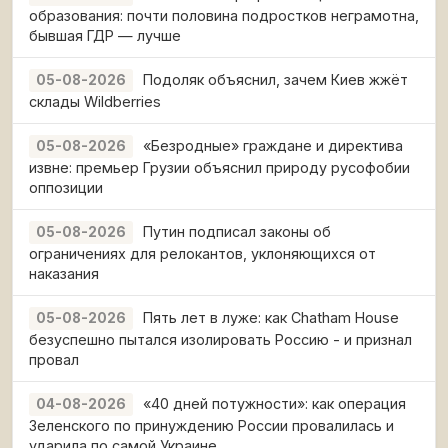
образования: почти половина подростков неграмотна,
бывшая ГДР — лучше
Подоляк объяснил, зачем Киев жжёт
05-08-2026
склады Wildberries
«Безродные» граждане и директива
05-08-2026
извне: премьер Грузии объяснил природу русофобии
оппозиции
Путин подписал законы об
05-08-2026
ограничениях для релокантов, уклоняющихся от
наказания
Пять лет в луже: как Chatham House
05-08-2026
безуспешно пытался изолировать Россию - и признал
провал
«40 дней потужности»: как операция
04-08-2026
Зеленского по принуждению России провалилась и
ударила по самой Украине