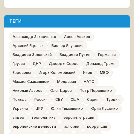
ТЕГИ
Александр Захарченко
Арсен Аваков
Арсений Яценюк
Виктор Янукович
Владимир Зеленский
Владимир Путин
Германия
Грузия
ДНР
Джордж Сорос
Дональд Трамп
Евросоюз
Игорь Коломойский
Киев
МВФ
Михаил Саакашвили
Молдавия
НАТО
Николай Азаров
Олег Царев
Петр Порошенко
Польша
Россия
СБУ
США
Сирия
Турция
Украина
ЦРУ
Юлия Тимошенко
Юрий Луценко
видео
геополитика
евроинтеграция
европейские ценности
история
коррупция