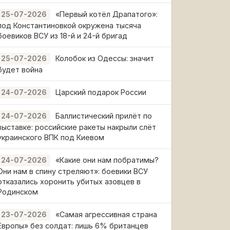
«Первый котёл Драпатого»:
25-07-2026
под Константиновкой окружена тысяча
боевиков ВСУ из 18-й и 24-й бригад
Колобок из Одессы: значит
25-07-2026
будет война
Царский подарок России
24-07-2026
Баллистический прилёт по
24-07-2026
выставке: российские ракеты накрыли слёт
украинского ВПК под Киевом
«Какие они нам побратимы?
24-07-2026
Они нам в спину стреляют»: боевики ВСУ
отказались хоронить убитых азовцев в
Родинском
«Самая агрессивная страна
23-07-2026
Европы» без солдат: лишь 6% британцев