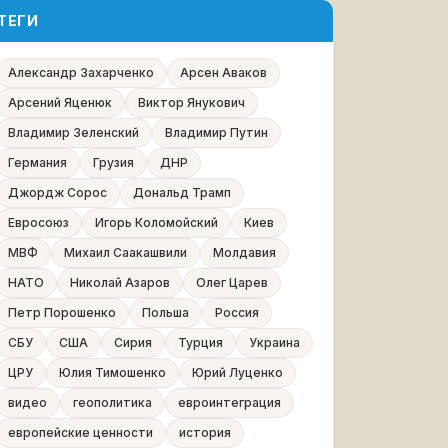
ТЕГИ
Александр Захарченко
Арсен Аваков
Арсений Яценюк
Виктор Янукович
Владимир Зеленский
Владимир Путин
Германия
Грузия
ДНР
Джордж Сорос
Дональд Трамп
Евросоюз
Игорь Коломойский
Киев
МВФ
Михаил Саакашвили
Молдавия
НАТО
Николай Азаров
Олег Царев
Петр Порошенко
Польша
Россия
СБУ
США
Сирия
Турция
Украина
ЦРУ
Юлия Тимошенко
Юрий Луценко
видео
геополитика
евроинтеграция
европейские ценности
история