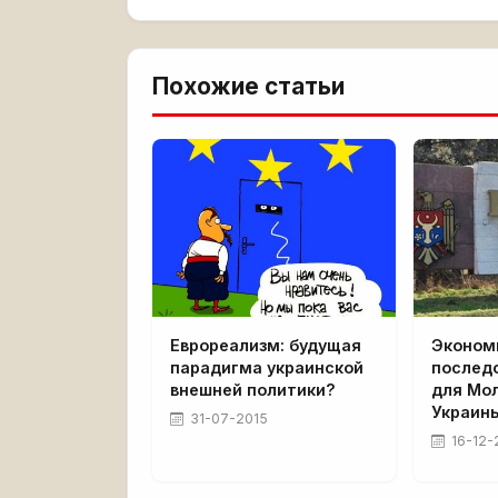
Похожие статьи
Еврореализм: будущая
Эконом
парадигма украинской
последс
внешней политики?
для Мо
Украин
31-07-2015
16-12-