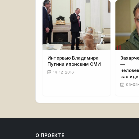
Интервью Владимира
Захарче
Путина японским СМИ
—
челове
14-12-2016
кая иде
05-05
О ПРОЕКТЕ