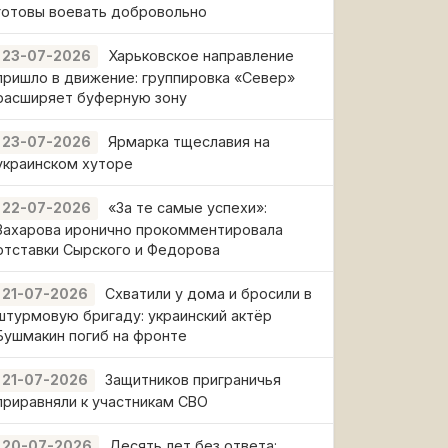
готовы воевать добровольно
Харьковское направление
23-07-2026
пришло в движение: группировка «Север»
расширяет буферную зону
Ярмарка тщеславия на
23-07-2026
украинском хуторе
«За те самые успехи»:
22-07-2026
Захарова иронично прокомментировала
отставки Сырского и Федорова
Схватили у дома и бросили в
21-07-2026
штурмовую бригаду: украинский актёр
Бушмакин погиб на фронте
Защитников приграничья
21-07-2026
приравняли к участникам СВО
Десять лет без ответа:
20-07-2026