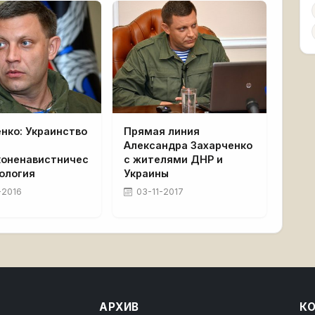
нко: Украинство
Прямая линия
Александра Захарченко
коненавистничес
с жителями ДНР и
ология
Украины
-2016
03-11-2017
АРХИВ
К