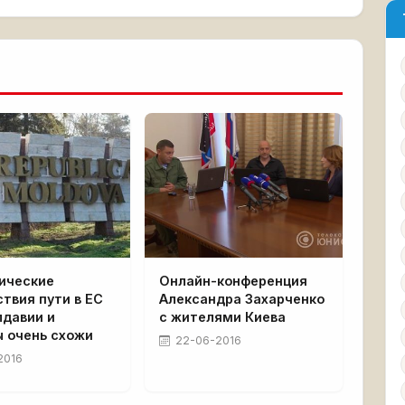
ические
Онлайн-конференция
твия пути в ЕС
Александра Захарченко
лдавии и
с жителями Киева
ы очень схожи
22-06-2016
2016