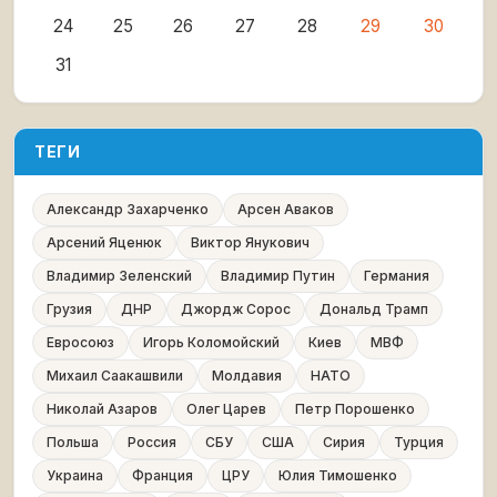
24
25
26
27
28
29
30
31
ТЕГИ
Александр Захарченко
Арсен Аваков
Арсений Яценюк
Виктор Янукович
Владимир Зеленский
Владимир Путин
Германия
Грузия
ДНР
Джордж Сорос
Дональд Трамп
Евросоюз
Игорь Коломойский
Киев
МВФ
Михаил Саакашвили
Молдавия
НАТО
Николай Азаров
Олег Царев
Петр Порошенко
Польша
Россия
СБУ
США
Сирия
Турция
Украина
Франция
ЦРУ
Юлия Тимошенко