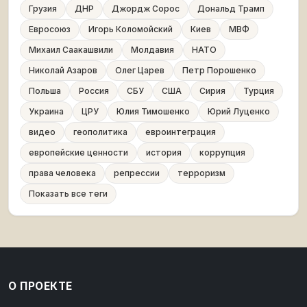
Грузия
ДНР
Джордж Сорос
Дональд Трамп
Евросоюз
Игорь Коломойский
Киев
МВФ
Михаил Саакашвили
Молдавия
НАТО
Николай Азаров
Олег Царев
Петр Порошенко
Польша
Россия
СБУ
США
Сирия
Турция
Украина
ЦРУ
Юлия Тимошенко
Юрий Луценко
видео
геополитика
евроинтеграция
европейские ценности
история
коррупция
права человека
репрессии
терроризм
Показать все теги
О ПРОЕКТЕ