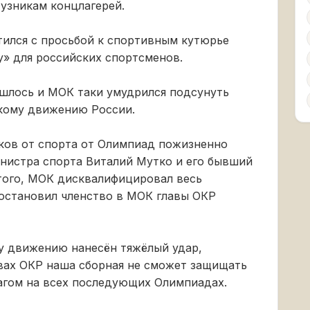
узникам концлагерей.
ился с просьбой к спортивным кутюрье
» для российских спортсменов.
ошлось и МОК таки умудрился подсунуть
кому движению России.
ов от спорта от Олимпиад пожизненно
инистра спорта Виталий Мутко и его бывший
того, МОК дисквалифицировал весь
остановил членство в МОК главы ОКР
у движению нанесён тяжёлый удар,
авах ОКР наша сборная не сможет защищать
агом на всех последующих Олимпиадах.