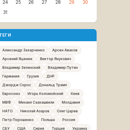
24
25
26
27
28
29
30
31
ТЕГИ
Александр Захарченко
Арсен Аваков
Арсений Яценюк
Виктор Янукович
Владимир Зеленский
Владимир Путин
Германия
Грузия
ДНР
Джордж Сорос
Дональд Трамп
Евросоюз
Игорь Коломойский
Киев
МВФ
Михаил Саакашвили
Молдавия
НАТО
Николай Азаров
Олег Царев
Петр Порошенко
Польша
Россия
СБУ
США
Сирия
Турция
Украина