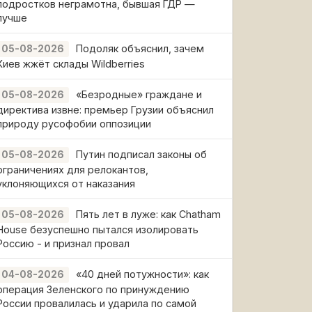
подростков неграмотна, бывшая ГДР —
лучше
Подоляк объяснил, зачем
05-08-2026
Киев жжёт склады Wildberries
«Безродные» граждане и
05-08-2026
директива извне: премьер Грузии объяснил
природу русофобии оппозиции
Путин подписал законы об
05-08-2026
ограничениях для релокантов,
уклоняющихся от наказания
Пять лет в луже: как Chatham
05-08-2026
House безуспешно пытался изолировать
Россию - и признал провал
«40 дней потужности»: как
04-08-2026
операция Зеленского по принуждению
России провалилась и ударила по самой