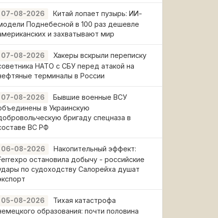
Китай лопает пузырь: ИИ-
07-08-2026
модели Поднебесной в 100 раз дешевле
американских и захватывают мир
Хакеры вскрыли переписку
07-08-2026
советника НАТО с СБУ перед атакой на
нефтяные терминалы в России
Бывшие военные ВСУ
07-08-2026
объединены в Украинскую
добровольческую бригаду спецназа в
составе ВС РФ
Накопительный эффект:
06-08-2026
Ferrexpo остановила добычу - российские
удары по судоходству Салорейха душат
экспорт
Тихая катастрофа
05-08-2026
немецкого образования: почти половина