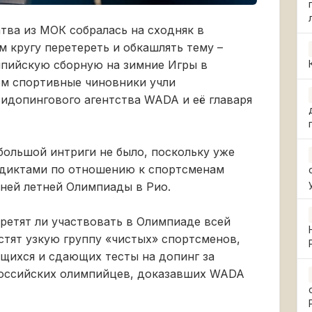
атва из МОК собралась на сходняк в
м кругу перетереть и обкашлять тему –
мпийскую сборную на зимние Игры в
м спортивные чиновники учли
допингового агентства WADA и её главаря
большой интриги не было, поскольку уже
рдиктами по отношению к спортсменам
ней летней Олимпиады в Рио.
претят ли участвовать в Олимпиаде всей
стят узкую группу «чистых» спортсменов,
ихся и сдающих тесты на допинг за
российских олимпийцев, доказавших WADA