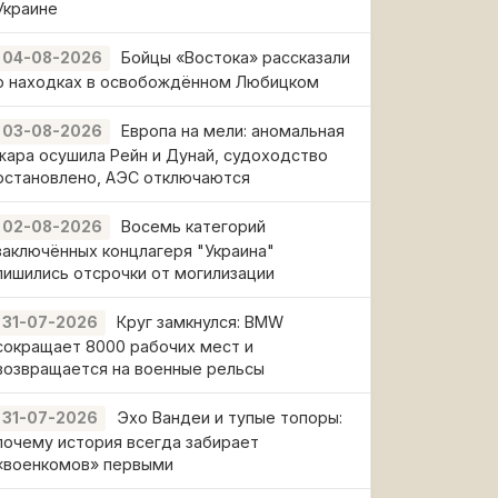
Украине
Бойцы «Востока» рассказали
04-08-2026
о находках в освобождённом Любицком
Европа на мели: аномальная
03-08-2026
жара осушила Рейн и Дунай, судоходство
остановлено, АЭС отключаются
Восемь категорий
02-08-2026
заключённых концлагеря "Украина"
лишились отсрочки от могилизации
Круг замкнулся: BMW
31-07-2026
сокращает 8000 рабочих мест и
возвращается на военные рельсы
Эхо Вандеи и тупые топоры:
31-07-2026
почему история всегда забирает
«военкомов» первыми