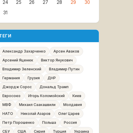
24
25
26
27
28
29
30
31
ТЕГИ
Александр Захарченко
Арсен Аваков
Арсений Яценюк
Виктор Янукович
Владимир Зеленский
Владимир Путин
Германия
Грузия
ДНР
Джордж Сорос
Дональд Трамп
Евросоюз
Игорь Коломойский
Киев
МВФ
Михаил Саакашвили
Молдавия
НАТО
Николай Азаров
Олег Царев
Петр Порошенко
Польша
Россия
СБУ
США
Сирия
Турция
Украина