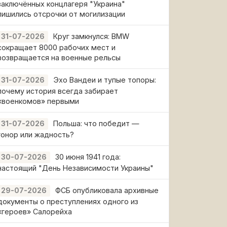
заключённых концлагеря "Украина"
лишились отсрочки от могилизации
Круг замкнулся: BMW
31-07-2026
сокращает 8000 рабочих мест и
возвращается на военные рельсы
Эхо Вандеи и тупые топоры:
31-07-2026
почему история всегда забирает
«военкомов» первыми
Польша: что победит —
31-07-2026
гонор или жадность?
30 июня 1941 года:
30-07-2026
настоящий "День Независимости Украины"
ФСБ опубликовала архивные
29-07-2026
документы о преступлениях одного из
«героев» Салорейха