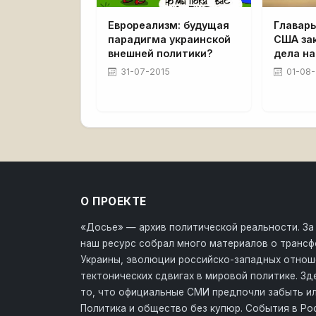
Еврореализм: будущая
Главар
парадигма украинской
США за
внешней политики?
дела на
31-07-2015
01-08-
О ПРОЕКТЕ
«Досье» — архив политической реальности. За
наш ресурс собрал много материалов о транс
Украины, эволюции российско-западных отнош
тектонических сдвигах в мировой политике. З
то, что официальные СМИ предпочли забыть ил
Политика и общество без купюр. События в Ро