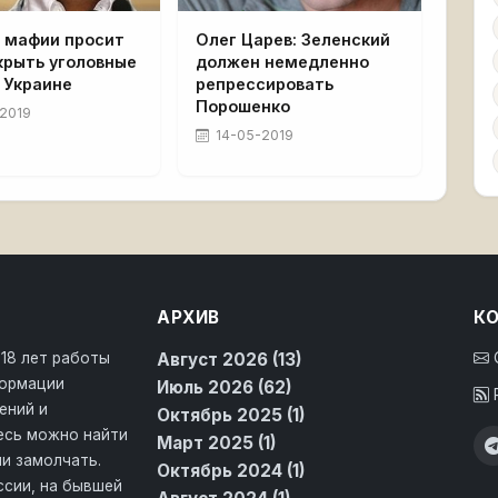
ь мафии просит
Олег Царев: Зеленский
крыть уголовные
должен немедленно
 Украине
репрессировать
Порошенко
2019
14-05-2019
АРХИВ
К
 18 лет работы
Август 2026 (13)
формации
Июль 2026 (62)
ений и
Октябрь 2025 (1)
десь можно найти
Март 2025 (1)
и замолчать.
Октябрь 2024 (1)
ссии, на бывшей