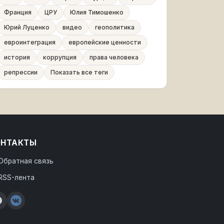
Франция
ЦРУ
Юлия Тимошенко
Юрий Луценко
видео
геополитика
евроинтеграция
европейские ценности
история
коррупция
права человека
репрессии
Показать все теги
ОНТАКТЫ
Обратная связь
RSS-лента