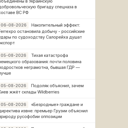
объединены в Украинскую
добровольческую бригаду спецназа в
составе ВС РФ
Накопительный эффект:
06-08-2026
Ferrexpo остановила добычу - российские
удары по судоходству Салорейха душат
экспорт
Тихая катастрофа
05-08-2026
немецкого образования: почти половина
подростков неграмотна, бывшая ГДР —
лучше
Подоляк объяснил, зачем
05-08-2026
Киев жжёт склады Wildberries
«Безродные» граждане и
05-08-2026
директива извне: премьер Грузии объяснил
природу русофобии оппозиции