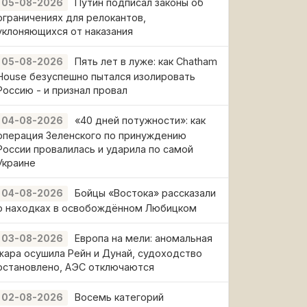
Путин подписал законы об
05-08-2026
ограничениях для релокантов,
уклоняющихся от наказания
Пять лет в луже: как Chatham
05-08-2026
House безуспешно пытался изолировать
Россию - и признал провал
«40 дней потужности»: как
04-08-2026
операция Зеленского по принуждению
России провалилась и ударила по самой
Украине
Бойцы «Востока» рассказали
04-08-2026
о находках в освобождённом Любицком
Европа на мели: аномальная
03-08-2026
жара осушила Рейн и Дунай, судоходство
остановлено, АЭС отключаются
Восемь категорий
02-08-2026