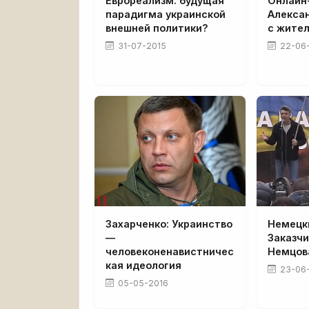
Еврореализм: будущая
Онлайн
парадигма украинской
Алекса
внешней политики?
с жите
31-07-2015
22-06
Захарченко: Украинство
Немецк
—
Заказч
человеконенавистничес
Немцов
кая идеология
23-06
05-05-2016