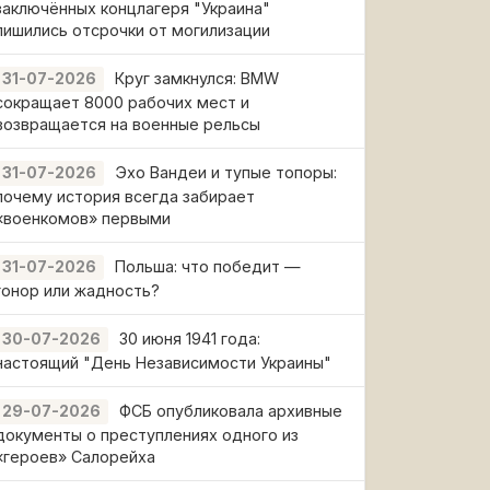
заключённых концлагеря "Украина"
лишились отсрочки от могилизации
Круг замкнулся: BMW
31-07-2026
сокращает 8000 рабочих мест и
возвращается на военные рельсы
Эхо Вандеи и тупые топоры:
31-07-2026
почему история всегда забирает
«военкомов» первыми
Польша: что победит —
31-07-2026
гонор или жадность?
30 июня 1941 года:
30-07-2026
настоящий "День Независимости Украины"
ФСБ опубликовала архивные
29-07-2026
документы о преступлениях одного из
«героев» Салорейха