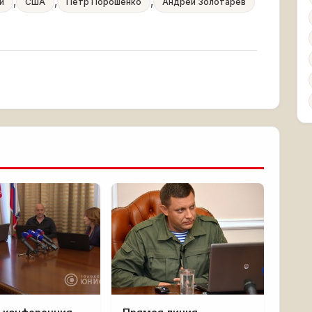
,
,
,
и
США
Петр Порошенко
Андрей Золотарев