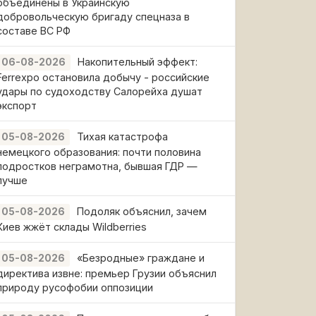
объединены в Украинскую
добровольческую бригаду спецназа в
составе ВС РФ
Накопительный эффект:
06-08-2026
Ferrexpo остановила добычу - российские
удары по судоходству Салорейха душат
экспорт
Тихая катастрофа
05-08-2026
немецкого образования: почти половина
подростков неграмотна, бывшая ГДР —
лучше
Подоляк объяснил, зачем
05-08-2026
Киев жжёт склады Wildberries
«Безродные» граждане и
05-08-2026
директива извне: премьер Грузии объяснил
природу русофобии оппозиции