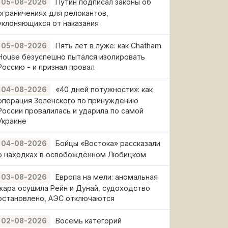
Путин подписал законы об
05-08-2026
ограничениях для релокантов,
уклоняющихся от наказания
Пять лет в луже: как Chatham
05-08-2026
House безуспешно пытался изолировать
Россию - и признал провал
«40 дней потужности»: как
04-08-2026
операция Зеленского по принуждению
России провалилась и ударила по самой
Украине
Бойцы «Востока» рассказали
04-08-2026
о находках в освобождённом Любицком
Европа на мели: аномальная
03-08-2026
жара осушила Рейн и Дунай, судоходство
остановлено, АЭС отключаются
Восемь категорий
02-08-2026