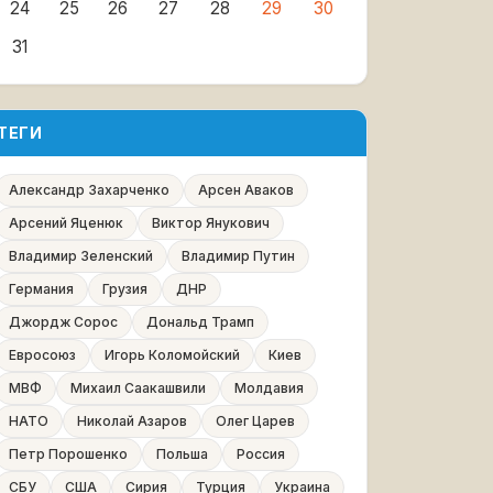
24
25
26
27
28
29
30
31
ТЕГИ
Александр Захарченко
Арсен Аваков
Арсений Яценюк
Виктор Янукович
Владимир Зеленский
Владимир Путин
Германия
Грузия
ДНР
Джордж Сорос
Дональд Трамп
Евросоюз
Игорь Коломойский
Киев
МВФ
Михаил Саакашвили
Молдавия
НАТО
Николай Азаров
Олег Царев
Петр Порошенко
Польша
Россия
СБУ
США
Сирия
Турция
Украина