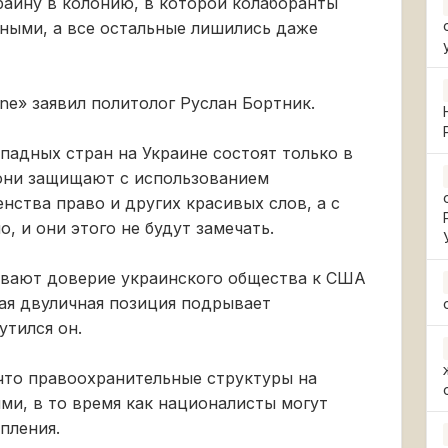
раину в колонию, в которой колаборанты
ными, а все остальные лишились даже
ne» заявил политолог Руслан Бортник.
падных стран на Украине состоят только в
 они защищают с использованием
нства право и других красивых слов, а с
, и они этого не будут замечать.
ывают доверие украинского общества к США
ая двуличная позиция подрывает
утился он.
что правоохранительные структуры на
ми, в то время как националисты могут
пления.