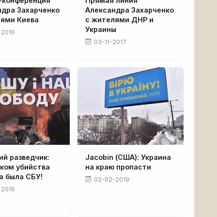
-конференция
Прямая линия
ндра Захарченко
Александра Захарченко
лями Киева
с жителями ДНР и
Украины
-2016
03-11-2017
ий разведчик:
Jacobin (США): Украина
иком убийства
на краю пропасти
а была СБУ!
02-02-2019
-2016