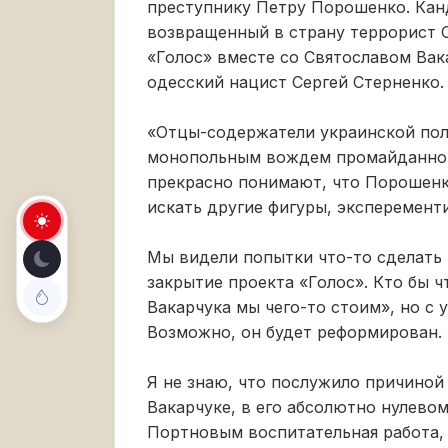
преступнику Петру Порошенко. Кан
возвращенный в страну террорист О
«Голос» вместе со Святославом Вака
одесский нацист Сергей Стерненко.
«Отцы-содержатели украинской пол
монопольным вождем промайданной 
прекрасно понимают, что Порошенк
искать другие фигуры, эксперементи
Мы видели попытки что-то сделать 
закрытие проекта «Голос». Кто бы ч
Вакарчука мы чего-то стоим», но с 
Возможно, он будет реформирован.
Я не знаю, что послужило причиной
Вакарчуке, в его абсолютно нулево
Портновым воспитательная работа,