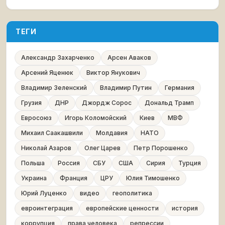
ТЕГИ
Александр Захарченко
Арсен Аваков
Арсений Яценюк
Виктор Янукович
Владимир Зеленский
Владимир Путин
Германия
Грузия
ДНР
Джордж Сорос
Дональд Трамп
Евросоюз
Игорь Коломойский
Киев
МВФ
Михаил Саакашвили
Молдавия
НАТО
Николай Азаров
Олег Царев
Петр Порошенко
Польша
Россия
СБУ
США
Сирия
Турция
Украина
Франция
ЦРУ
Юлия Тимошенко
Юрий Луценко
видео
геополитика
евроинтеграция
европейские ценности
история
коррупция
права человека
репрессии