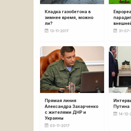
Кладка газобетона в
Евроре
зимнее время, можно
паради
ли?
внешне
13-11-2017
31-07-
Прямая линия
Интерв
Александра Захарченко
Путина
с жителями ДНР и
14-12-
Украины
03-11-2017