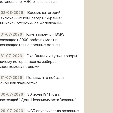
остановлено, АЭС отключаются
Восемь категорий
02-08-2026
заключённых концлагеря "Украина"
лишились отсрочки от могилизации
Круг замкнулся: BMW
31-07-2026
сокращает 8000 рабочих мест и
возвращается на военные рельсы
Эхо Вандеи и тупые топоры:
31-07-2026
почему история всегда забирает
«военкомов» первыми
Польша: что победит —
31-07-2026
гонор или жадность?
30 июня 1941 года:
30-07-2026
настоящий "День Независимости Украины"
ФСБ опубликовала архивные
29-07-2026