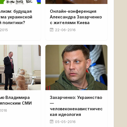
ализм: будущая
Онлайн-конференция
гма украинской
Александра Захарченко
й политики?
с жителями Киева
2015
22-06-2016
ью Владимира
Захарченко: Украинство
 японским СМИ
—
человеконенавистничес
2016
кая идеология
05-05-2016