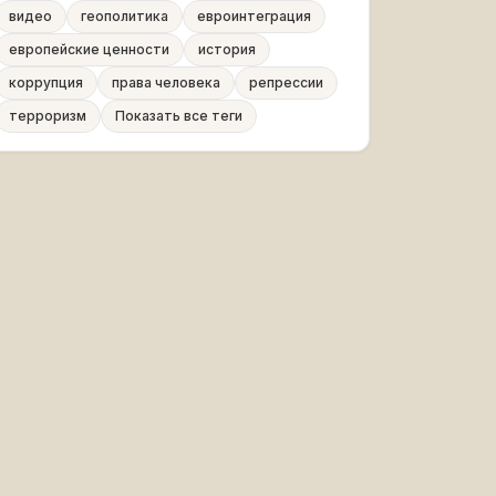
видео
геополитика
евроинтеграция
европейские ценности
история
коррупция
права человека
репрессии
терроризм
Показать все теги