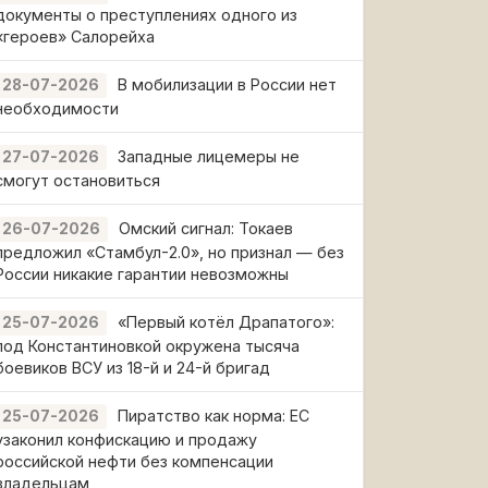
документы о преступлениях одного из
«героев» Салорейха
В мобилизации в России нет
28-07-2026
необходимости
Западные лицемеры не
27-07-2026
смогут остановиться
Омский сигнал: Токаев
26-07-2026
предложил «Стамбул-2.0», но признал — без
России никакие гарантии невозможны
«Первый котёл Драпатого»:
25-07-2026
под Константиновкой окружена тысяча
боевиков ВСУ из 18-й и 24-й бригад
Пиратство как норма: ЕС
25-07-2026
узаконил конфискацию и продажу
российской нефти без компенсации
владельцам