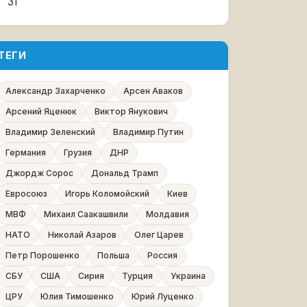
31
ТЕГИ
Александр Захарченко
Арсен Аваков
Арсений Яценюк
Виктор Янукович
Владимир Зеленский
Владимир Путин
Германия
Грузия
ДНР
Джордж Сорос
Дональд Трамп
Евросоюз
Игорь Коломойский
Киев
МВФ
Михаил Саакашвили
Молдавия
НАТО
Николай Азаров
Олег Царев
Петр Порошенко
Польша
Россия
СБУ
США
Сирия
Турция
Украина
ЦРУ
Юлия Тимошенко
Юрий Луценко