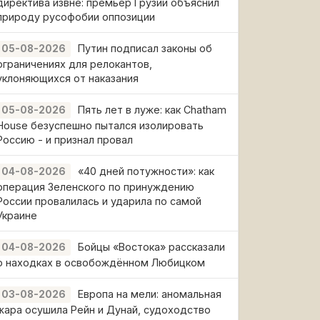
директива извне: премьер Грузии объяснил
природу русофобии оппозиции
Путин подписал законы об
05-08-2026
ограничениях для релокантов,
уклоняющихся от наказания
Пять лет в луже: как Chatham
05-08-2026
House безуспешно пытался изолировать
Россию - и признал провал
«40 дней потужности»: как
04-08-2026
операция Зеленского по принуждению
России провалилась и ударила по самой
Украине
Бойцы «Востока» рассказали
04-08-2026
о находках в освобождённом Любицком
Европа на мели: аномальная
03-08-2026
жара осушила Рейн и Дунай, судоходство