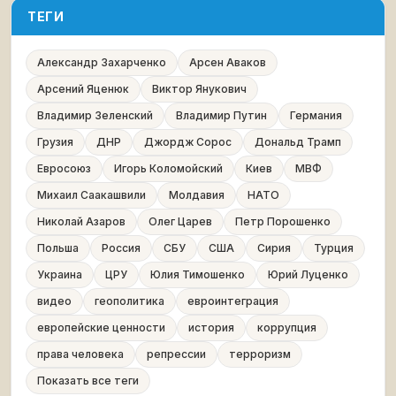
ТЕГИ
Александр Захарченко
Арсен Аваков
Арсений Яценюк
Виктор Янукович
Владимир Зеленский
Владимир Путин
Германия
Грузия
ДНР
Джордж Сорос
Дональд Трамп
Евросоюз
Игорь Коломойский
Киев
МВФ
Михаил Саакашвили
Молдавия
НАТО
Николай Азаров
Олег Царев
Петр Порошенко
Польша
Россия
СБУ
США
Сирия
Турция
Украина
ЦРУ
Юлия Тимошенко
Юрий Луценко
видео
геополитика
евроинтеграция
европейские ценности
история
коррупция
права человека
репрессии
терроризм
Показать все теги